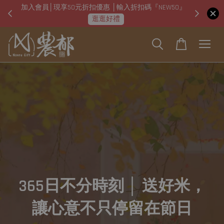
加入會員│現享50元折扣優惠 │輸入折扣碼『NEW50』
即日起
逛逛好禮
365日不分時刻 │ 送好米，
讓心意不只停留在節日