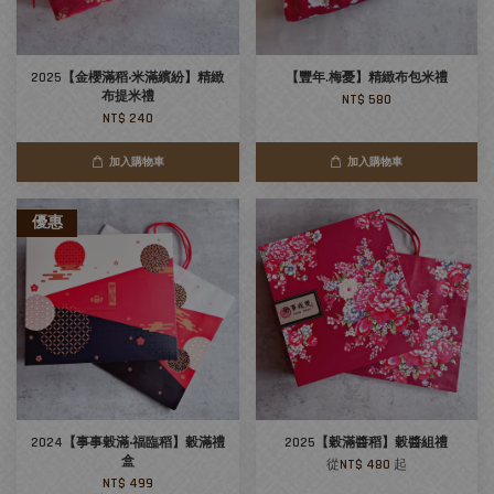
2025【金櫻滿稻‧米滿繽紛】精緻
【豐年.梅憂】精緻布包米禮
布提米禮
NT$ 580
NT$ 240
加入購物車
加入購物車
優惠
2024【事事穀滿‧福臨稻】穀滿禮
2025【穀滿醬稻】穀醬組禮
盒
從
NT$ 480
起
NT$ 499