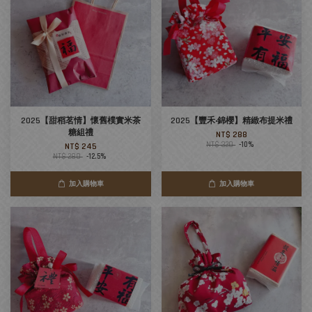
2025【甜稻茗情】懷舊樸實米茶
2025【豐禾‧錦櫻】精緻布提米禮
糖組禮
NT$ 288
NT$ 320
-10%
NT$ 245
NT$ 280
-12.5%
加入購物車
加入購物車