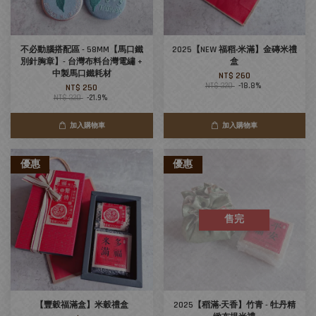
不必動腦搭配區 - 58MM【馬口鐵
2025【NEW 福稻‧米滿】金磚米禮
別針胸章】- 台灣布料台灣電繡 +
盒
中製馬口鐵耗材
NT$ 260
NT$ 320
-18.8%
NT$ 250
NT$ 320
-21.9%
加入購物車
加入購物車
優惠
優惠
售完
【豐穀福滿盒】米穀禮盒
2025【稻滿‧天香】竹青 - 牡丹精