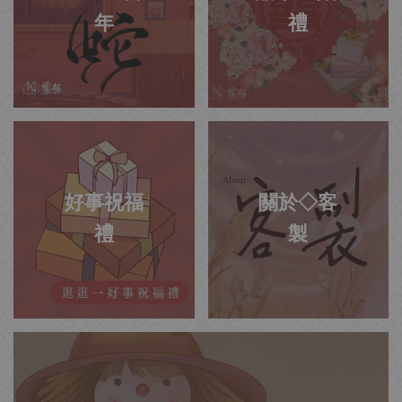
年
禮
好事祝福
關於◇客
禮
製