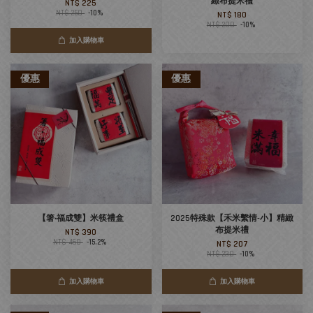
緻布提米禮
NT$ 225
NT$ 250
-10%
NT$ 180
NT$ 200
-10%
加入購物車
優惠
優惠
【箸‧福成雙】米筷禮盒
2025特殊款【禾米繫情-小】精緻
布提米禮
NT$ 390
NT$ 460
-15.2%
NT$ 207
NT$ 230
-10%
加入購物車
加入購物車