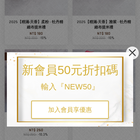
2025【稻滿‧天香】柔粉 - 牡丹精
2025【稻滿‧天香】雅紫 - 牡丹精
緻布提米禮
緻布提米禮
NT$ 180
NT$ 180
NT$ 200
-10%
NT$ 200
-10%
優惠
新會員50元折扣碼
輸入『NEW50』
加入會員享優惠
2025【穗滿‧福滿稻】特殊款精緻
【農庄手札】米禮
布提米禮
NT$ 320
NT$ 260
NT$ 290
-10.3%