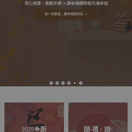
用心挑選 × 溫暖米禮 ➺ 讓每個瞬間都充滿幸福
送一份新意，讓幸福更貼近 →
2025❖新
囍‧禮 / 婚‧