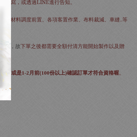
填寫，或透過LINE進行告知。
、禮物材料調度前置、各項客置作業、布料裁減、車縫
等
..
活動，故
下單之後都需要全額付清方能開始製作以及贈
以下
或是
月前
份以上
確認訂單才符合資格喔
。
)
1-2
(100
)