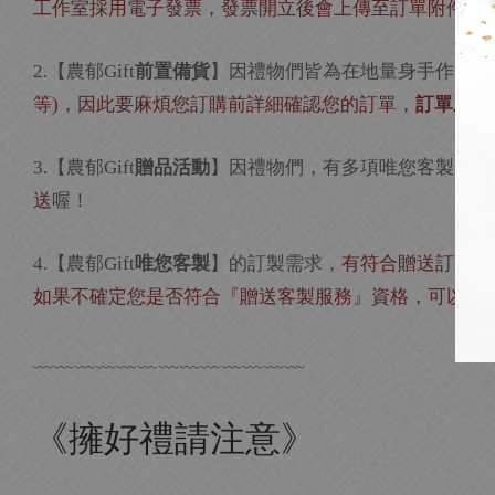
工作室採用電子發票，
發票
開立後會上傳至訂單附件供
【農郁
前置備貨
】因禮物們皆為在地量身手作，故
2.
Gift
等
，因此要麻煩您訂購前詳細確認您的訂單，
訂單成立
)
【農郁
贈品活動
】因禮物們，有多項唯您客製的選
3.
Gift
送
喔！
【農郁
唯您客製
】的訂製需求，
有符合贈送訂製服
4.
Gift
如果不確定您是否符合『贈送客製服務』資格，可以加L
﹏﹏﹏﹏﹏﹏﹏﹏﹏﹏﹏﹏﹏
《擁好禮請注意》