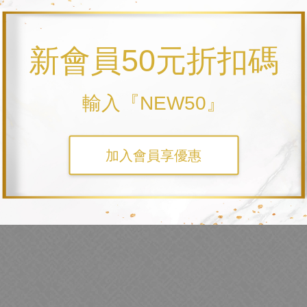
下載列印；如需開立統編或使用發票載具條碼，請於下單時進行
訂單成立後，即著手禮物的各項前置作業
各農家協調製作
(
新會員50元折扣碼
且進入備貨程序之後，無法取消退費以及減少數量。
輸入『NEW50』
項、訂製的祝福貼紙和卡片，也有各項早鳥禮物
等等贈品或
..
加入會員享優惠
務基本數量後，
都還需要提早於指定到貨日的
週前
份
3-4
(100
INE詢問小禮匠！
為
LINE-ID
@nonre