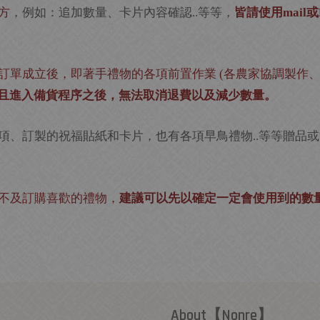
方
，例如：追加數量、卡片內容確認
等等，
皆請使用
或
..
mail
訂單成立後，即著手禮物的各項前置作業
各農家協調製作
(
且進入備貨程序之後，無法取消退費以及減少數量。
項、訂製的祝福貼紙和卡片，也有各項早鳥禮物
等等贈品或
..
不及訂購喜歡的禮物，
建議可以先以確定一定會使用到的數
About【Nonre】