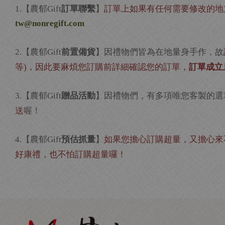
【農郁
訂單聯繫
】
訂單上如果有任何需要修改的地
1.
Gift
tw@nonregift.com
【農郁
前置備貨
】因禮物們皆為在地量身手作，故
2.
Gift
等
，因此要麻煩您訂購前詳細確認您的訂單，
訂單成立
)
【農郁
贈品活動
】因禮物們，有多項唯您客製的選
3.
Gift
送
喔！
【農郁
預估抓量
】
如果您擔心訂購超量，又擔心來
4.
Gift
好康禮，也不怕訂購超量囉！