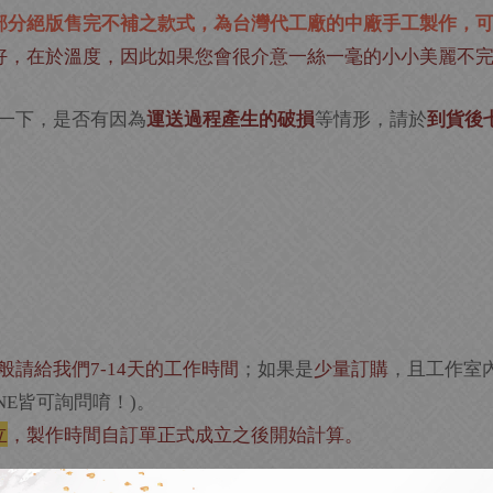
部分絕版售完不補之款式，為台灣代工廠的中廠手工製作，可
好，在於溫度，因此如果您會很介意一絲一毫的小小美麗不
一下，是否有因為
運送過程產生的破損
等情形，請於
到貨後
般請給我們
天的工作時間
；如果是
少量訂購
，且工作室
7-14
皆可詢問唷！
。
NE
)
立
，製作時間自訂單正式成立之後開始計算。