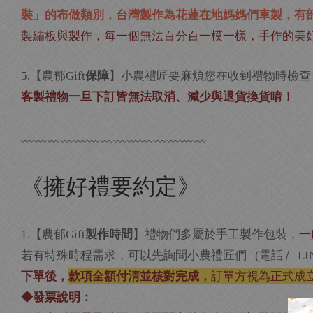
裝」的布做類別，台灣製作為花蓮在地媽媽們車製，有
製繡板與製作，每一個無法百分百一模一樣，手作的美
【農郁
保障
】小農禮匠要麻煩您在收到禮物時檢查
5.
Gift
客製禮物一旦下訂皆無法取消、減少與退貨換貨唷！
﹏﹏﹏﹏﹏﹏﹏﹏﹏﹏﹏﹏﹏﹏
《擁好禮要約定》
【農郁
製作時間
】禮物們多屬於手工製作包裝，
一
1.
Gift
若有特殊時程需求，可以先詢問小農禮匠們
電話 /
(
LI
下單後，
款項全額付清並核對完成，
訂單方視為正式成
◆發票說明：