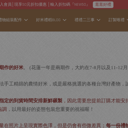
加入會員│現享50元折扣優惠 │輸入折扣碼『NEW50』
逛逛好禮
禮物組裝配件
好米禮稻BLOG
禮禮二三事
訂製唯禮
期作的好米
。
花蓮一年是兩期作，大約在
月以及
月
(
7-8
11-12
法手工精篩的農情好米，或是嚴格挑選的各種台灣好產物，
指定的到貨時間安排新鮮碾製
，因此需要您提前訂購才能安
協調
，以用最好的姿態包裝您重要的祝福喔！
量在照片上呈現實際色澤，但是仍會有些微差異；
每一份禮