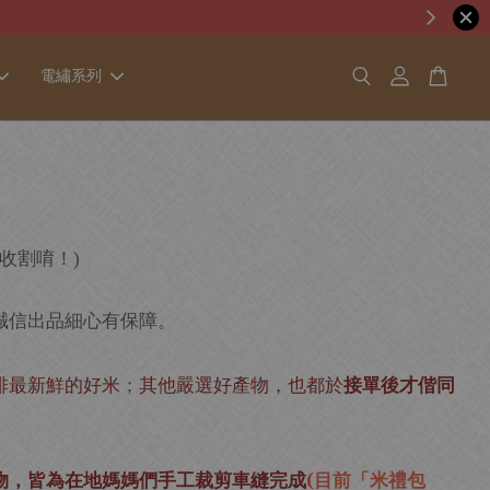
電繡系列
收割唷！
)
誠信出品細心有保障。
排最新鮮的好米
；
其他嚴選好產物，也都於
接單後才偕同
物，皆為在地媽媽們手工裁剪車縫完成
(目前「米禮包