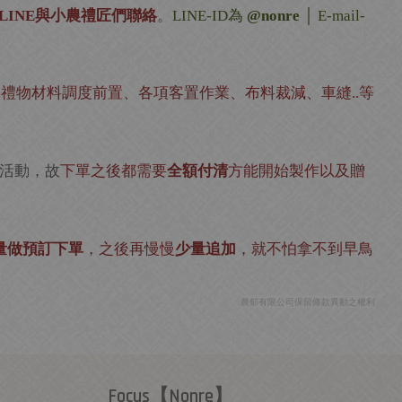
與小農禮匠們聯絡
。
為
LINE
LINE-ID
@nonre │
E-mail-
、禮物材料調度前置、各項客置作業、布料裁減、車縫
等
..
活動，故
下單之後都需要
全額付清
方能開始製作以及贈
量做預訂下單
，之後再慢慢
少量追加
，就不怕拿不到早鳥
農郁有限公司保留條款異動之權利
Focus【Nonre】