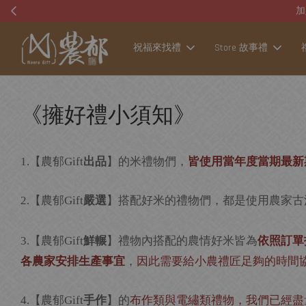
祝福來找禮
Store 故事禮
《擁好禮小須知》
【農郁
出品
】的米禮物們，
皆使用當年度當期最新
1.
Gift
【農郁
嚴選
】搭配好米的禮物們，都是使用農家古
2.
Gift
【農郁
鮮輾
】禮物內搭配的農情好米皆為
依照訂單
3.
Gift
各農家安排生產事宜
，
因此需要給小農禮匠足夠的時間
【農郁
手作
】的
布作類與電繡類禮物，我們已經盡
4.
Gift