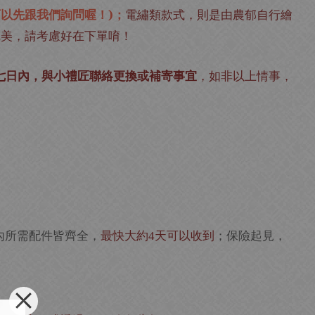
以先跟我們詢問喔！)；
電繡類款式，則是由農郁自行繪
完美，請考慮好在下單唷！
七日內，與小禮匠聯絡更換或補寄事宜
，如非以上情事，
內所需配件皆齊全，
最快大約
天可以收到
；保險起見，
4