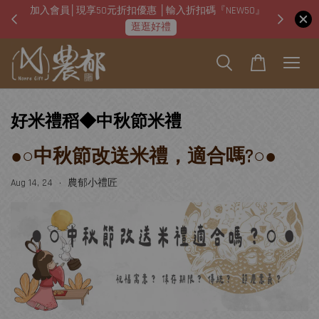
加入會員│現享50元折扣優惠 │輸入折扣碼『NEW50』
即日起
逛逛好禮
好米禮稻◆中秋節米禮
●○中秋節改送米禮，適合嗎?○●
Aug 14, 24
農郁小禮匠
•