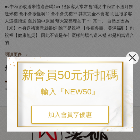
●○中秋節改送米禮適合嗎?○● 很多客人常常會問說 中秋節不送月餅
送米禮 會不會很怪啊?? 會不會失禮?? 其實完全不會喔 而且很多客
人這樣贈送 至於箇中原因 幫大家整理如下 ^^ 其一、 自然是因為
【米】本身送禮寓意就很好 除了是祝福 【多福多壽、美滿福到】也
祝福【健康無災】 因此不管是在什麼樣的場合送米禮 都是相當適合
的
閱讀更多 →
最新文章
新會員50元折扣碼
●○中秋節改送米禮，適合嗎?○●
Aug 14, 24
輸入『NEW50』
加入會員享優惠