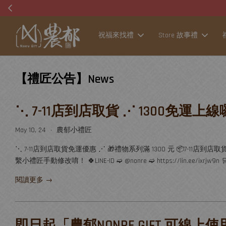
祝福來找禮
Store 故事禮
【禮匠公告】News
⋱ 7-11店到店取貨 ⋰ 1300免運上
May 10, 24
農郁小禮匠
•
⋱ 7-11店到店取貨免運優惠 ⋰ 🎁禮物系列滿 1300 元 📦7-11
繫小禮匠手動修改唷！ 🍀LINE-ID ➫ @nonre ➫ https://lin.ee/ixrjw9n 🛒挑
閱讀更多 →
即日起「農郁NONRE GIFT 可線上