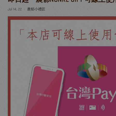
Jul 14, 22
農郁小禮匠
•