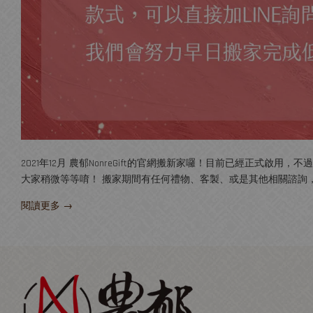
2021年12月 農郁NonreGift的官網搬新家囉！目前已經正式
大家稍微等等唷！ 搬家期間有任何禮物、客製、或是其他相關諮詢，都可以加LIN
閱讀更多 →