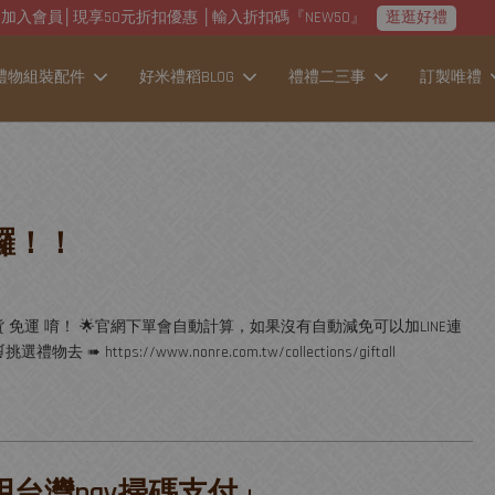
加入會員│現享50元折扣優惠 │輸入折扣碼『NEW50』
逛逛好禮
禮物組裝配件
好米禮稻BLOG
禮禮二三事
訂製唯禮
線囉！！
店到店取貨 免運 唷！ 🌟官網下單會自動計算，如果沒有自動減免可以加LINE連
選禮物去 ➠ https://www.nonre.com.tw/collections/giftall
使用台灣pay掃碼支付」