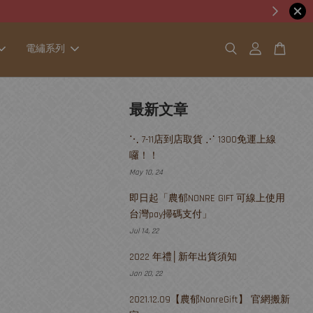
電繡系列
最新文章
⋱ 7-11店到店取貨 ⋰ 1300免運上線
囉！！
May 10, 24
即日起「農郁NONRE GIFT 可線上使用
台灣pay掃碼支付」
Jul 14, 22
2022 年禮│新年出貨須知
Jan 20, 22
2021.12.09【農郁NonreGift】 官網搬新