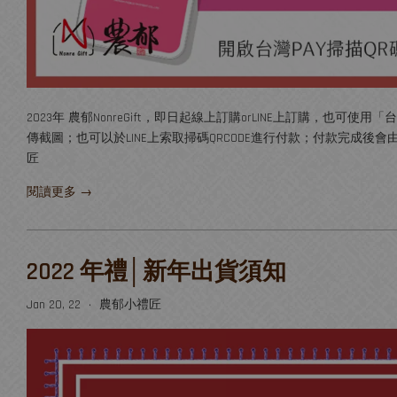
2023年 農郁NonreGift，即日起線上訂購orLINE上訂購，也可
傳截圖；也可以於LINE上索取掃碼QRCODE進行付款；付款完成後會由小禮匠核
匠
閱讀更多 →
2022 年禮│新年出貨須知
Jan 20, 22
農郁小禮匠
•