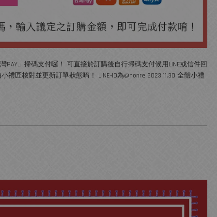
使用「台灣PAY」掃碼支付囉！ 可直接於訂購後自行掃碼支付候用LINE或信件回
對並更新訂單狀態唷！ LINE-ID為@nonre 2023.11.30 全體小禮