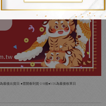
5為最後出貨日 ●需開春到貨-2/8後●1/26為最後收單日