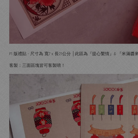
F1 版禮貼 - 尺寸為 寬7 x 長21公分 │此區為『提心繫情』& 『
客製：三面區塊皆可客製唷！