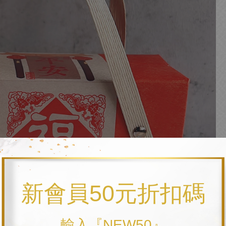
新會員50元折扣碼
輸入『NEW50』