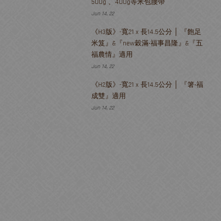
500g 、400g等米包腰帶
Jun 14, 22
《H3版》-寬21 x 長14.5公分 │ 『飽足
米笈』&『new穀滿‧福事昌隆』&『五
福農情』適用
Jun 14, 22
《H2版》-寬21 x 長14.5公分 │ 『箸‧福
成雙』適用
Jun 14, 22