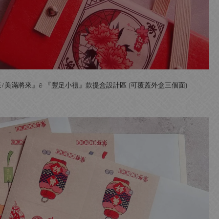
米滿醬來/美滿將來』& 『豐足小禮』款提盒設計區 (可覆蓋外盒三個面)