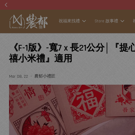
祝福來找禮
Store 故事禮
《F-1版》-寬7 x 長21公分│『
禧小米禮』適用
•
農郁小禮匠
Mar 08, 22