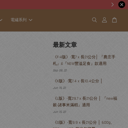
電繡系列
最新文章
《F-4版》-寬7 x 長21公分│ 『農庄手
札』&『NEW豐溢足食』款適用
Sep 08, 22
《K版》-寬7.4 x 長10.4公分 │
Jun 15, 22
《L版》-寬29.7 x 長21公分 │ 『new福
穀‧諸事米滿稻』適用
Jun 15, 22
《G版》-寬9.9 x 長21公分 │ 600g、