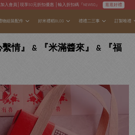
加入會員│現享50元折扣優惠 │輸入折扣碼『NEW50』
逛逛好禮
禮物組裝配件
好米禮稻BLOG
禮禮二三事
訂製唯禮
提心繫情』 & 『米滿醬來』 & 『福