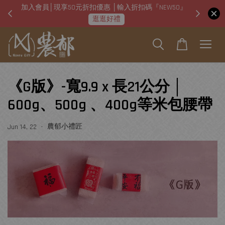
加入會員│現享50元折扣優惠 │輸入折扣碼『NEW50』
即日起
逛逛好禮
《G版》-寬9.9 x 長21公分 │
600g、500g 、400g等米包腰帶
•
農郁小禮匠
Jun 14, 22