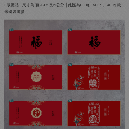
G版禮貼 - 尺寸為 寬9.9 x 長21公分 │此區為600g、500g 、400g 款
米磚裝飾腰