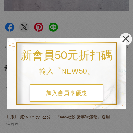
←
上一頁
下一頁
→
新會員50元折扣碼
最新文章
輸入『NEW50』
《F-4版》-寬7 x 長21公分│ 『農庄手札』&『NEW豐溢足食』款適用
Sep 08, 22
加入會員享優惠
《K版》-寬7.4 x 長10.4公分 │
Jun 15, 22
《L版》-寬29.7 x 長21公分 │ 『new福穀‧諸事米滿稻』適用
Jun 15, 22