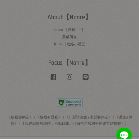
About【Nonre】
About 【農郁 Gift】
農郁所在
加LINE│連絡小禮匠
Focus【Nonre】
Facebook
Instagram
Line
《擁禮要約定》
|
《擁禮有隱私》
|
《訂製請注意&客製要約定》
|
《運送&付
款》
|
【官網結帳故障時，可點此加LINE由禮匠幫您手動建單結帳喔！】