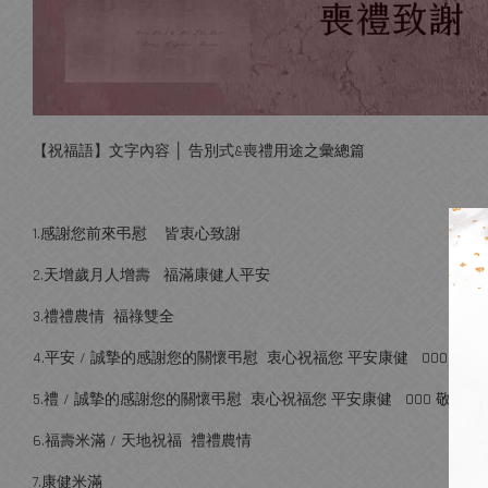
【祝福語】文字內容 │ 告別式&喪禮用途之彙總篇
1.感謝您前來弔慰 皆衷心致謝
2.天增歲月人增壽 福滿康健人平安
3.禮禮農情 福祿雙全
4.平安 / 誠摯的感謝您的關懷弔慰 衷心祝福您 平安康健 OOO 敬謝
5.禮 / 誠摯的感謝您的關懷弔慰 衷心祝福您 平安康健 OOO 敬謝
6.福壽米滿 / 天地祝福 禮禮農情
7.康健米滿