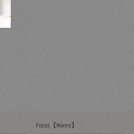
Focus【Nonre】