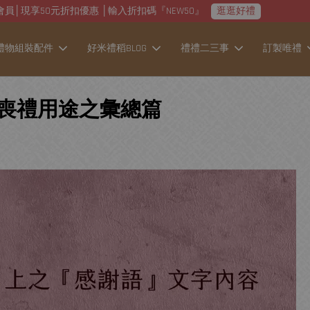
加入會員│現享50元折扣優惠 │輸入折扣碼『NEW50』
逛逛好禮
禮物組裝配件
好米禮稻BLOG
禮禮二三事
訂製唯禮
&喪禮用途之彙總篇