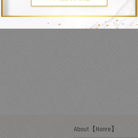
About【Nonre】