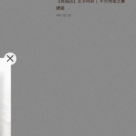
【祝福語】文字內容 │ 不分用途之彙
總篇
Mar 02, 23