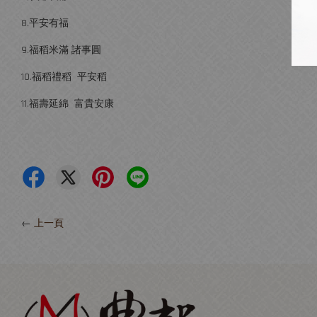
8.平安有福
9.福稻米滿 諸事圓
10.福稻禮稻 平安稻
11.福壽延綿 富貴安康
←
上一頁