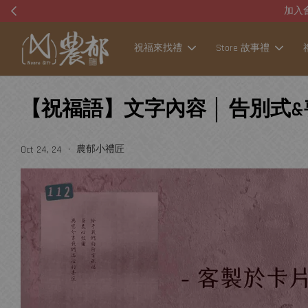
祝福來找禮
Store 故事禮
【祝福語】文字內容 │ 告別式
•
農郁小禮匠
Oct 24, 24