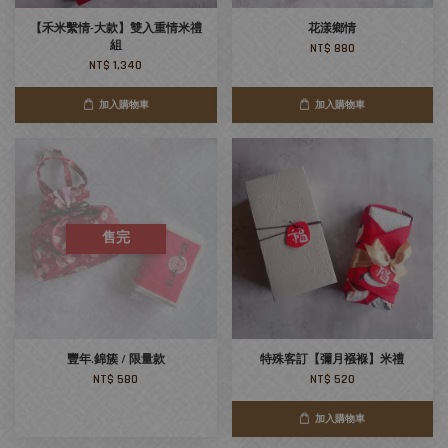
【禾米繫情-大款】雙入重情米禮
花漾鄉情
組
NT$ 880
NT$ 1,340
加入購物車
加入購物車
售完
豐年.錦簇 / 限量款
特殊客訂【彌月襁褓】米禮
NT$ 580
NT$ 520
加入購物車