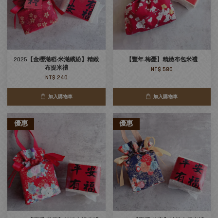
2025【金櫻滿稻‧米滿繽紛】精緻
【豐年.梅憂】精緻布包米禮
布提米禮
NT$ 580
NT$ 240
加入購物車
加入購物車
優惠
優惠