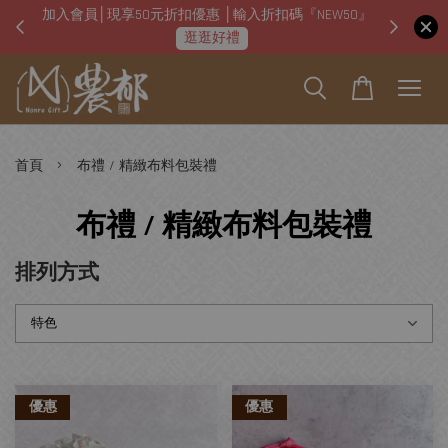
加入會員│現享50元折扣優惠 │輸入折扣碼『NEW50』
即日起
逛逛好禮
›
首頁
布禮 / 精緻布料包裝禮
布禮 / 精緻布料包裝禮
排列方式
優惠
優惠