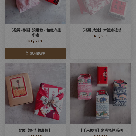
【花開‧福稻】浪漫粉 / 精緻布提
【福滿‧成雙】米禮布禮袋
米禮
NT$ 280
NT$ 220
加入購物車
客製【繁花‧繫農情】
【禾米繫情】米滿福祥系列