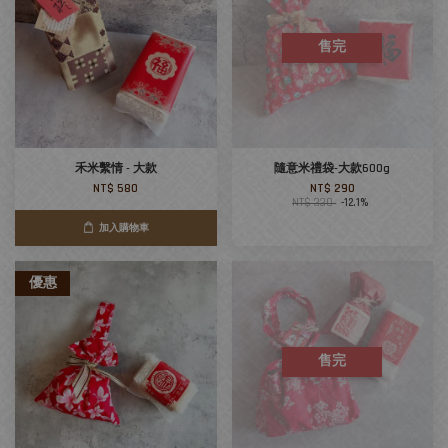
售完
禾米繫情 - 大款
隨意米禮袋-大款600g
NT$ 580
NT$ 290
NT$ 330
-12.1%
加入購物車
優惠
售完