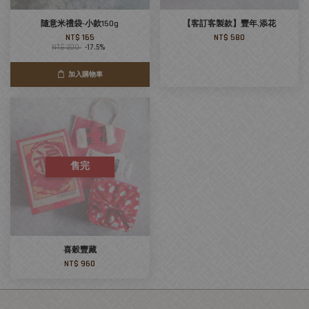
隨意米禮袋-小款150g
【客訂客製款】豐年.添花
NT$ 165
NT$ 580
NT$ 200
-17.5%
加入購物車
售完
喜穀豐藏
NT$ 960