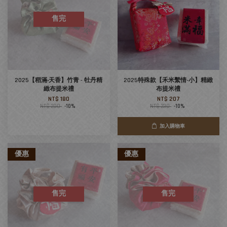
售完
2025【稻滿‧天香】竹青 - 牡丹精
2025特殊款【禾米繫情-小】精緻
緻布提米禮
布提米禮
NT$ 180
NT$ 207
NT$ 200
-10%
NT$ 230
-10%
加入購物車
優惠
優惠
售完
售完