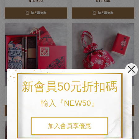
NT$ 680
NT$ 580
加入購物車
加入購物車
新會員50元折扣碼
【多福米滿稻】精緻版
豐年.添花
NT$ 1,280
NT$ 580
輸入『NEW50』
加入購物車
加入購物車
加入會員享優惠