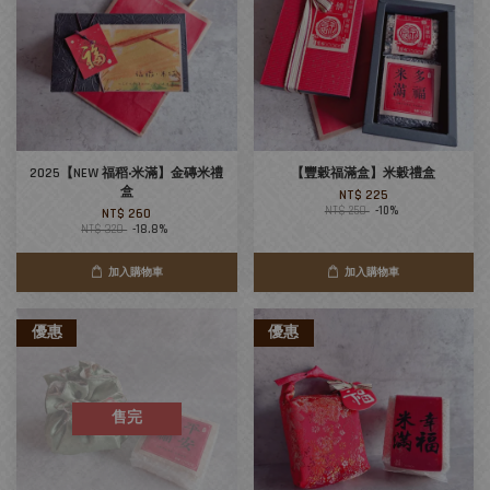
2025【NEW 福稻‧米滿】金磚米禮
【豐穀福滿盒】米穀禮盒
盒
NT$ 225
NT$ 250
-10%
NT$ 260
NT$ 320
-18.8%
加入購物車
加入購物車
優惠
優惠
售完