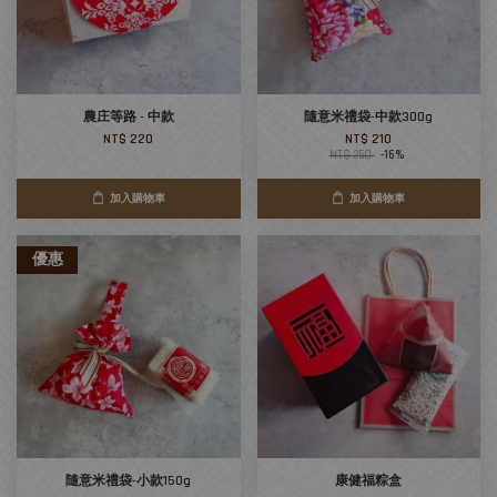
農庄等路 - 中款
隨意米禮袋-中款300g
NT$ 220
NT$ 210
NT$ 250
-16%
加入購物車
加入購物車
優惠
隨意米禮袋-小款150g
康健福粽盒