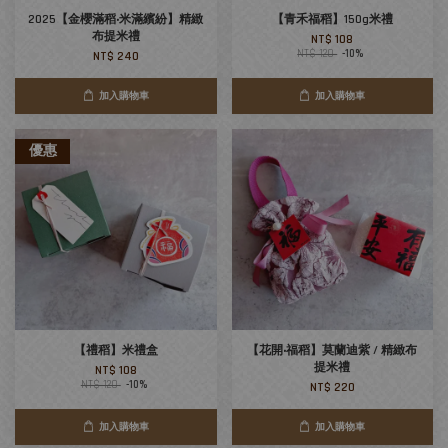
2025【金櫻滿稻‧米滿繽紛】精緻
【青禾福稻】150g米禮
布提米禮
NT$ 108
NT$ 120
-10%
NT$ 240
加入購物車
加入購物車
優惠
【禮稻】米禮盒
【花開‧福稻】莫蘭迪紫 / 精緻布
提米禮
NT$ 108
NT$ 120
-10%
NT$ 220
加入購物車
加入購物車