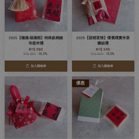
2025【穗滿‧福滿稻】特殊款精緻
2025【甜稻茗情】懷舊樸實米茶
布提米禮
糖組禮
NT$ 260
NT$ 245
NT$ 290
-10.3%
NT$ 280
-12.5%
加入購物車
加入購物車
優惠