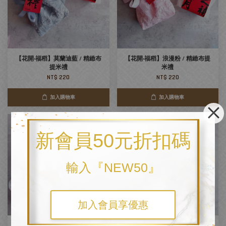
【花開‧福稻】莫蘭迪藍 / 精緻布
【花開‧福稻】浪漫粉 / 精緻布提
提米禮
米禮
NT$ 220
NT$ 220
加入購物車
加入購物車
新會員50元折扣碼
輸入『NEW50』
加入會員享優惠
【福稻心願粽】特殊米粽禮
農情米意 (福米‧囍米)