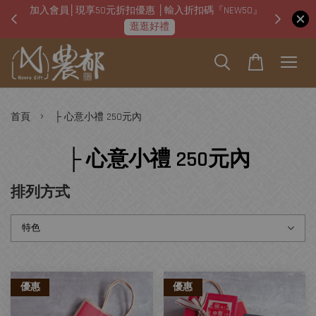
加入會員│現享50元折扣優惠 │輸入折扣碼『NEW50』
即日起
逛逛好禮
›
首頁
├ 心意小禮 250元內
├ 心意小禮 250元內
排列方式
優惠
優惠