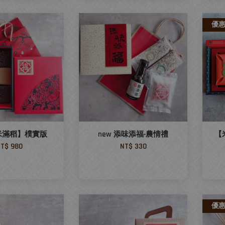
優
米滿稻】樸實版
new 添味添福‧農情禮
【
T$ 980
NT$ 330
優