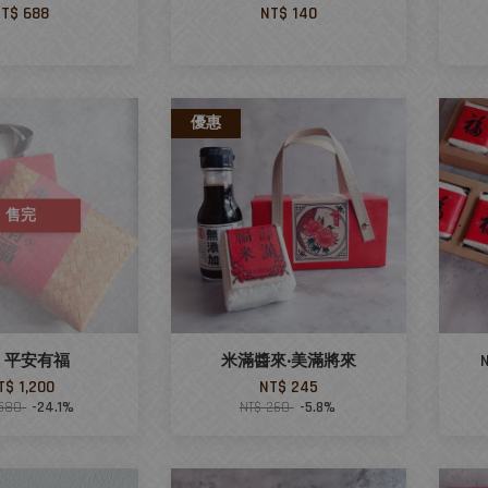
T$ 688
NT$ 140
優惠
售完
w 平安有福
米滿醬來‧美滿將來
T$ 1,200
NT$ 245
,580
-24.1%
NT$ 260
-5.8%