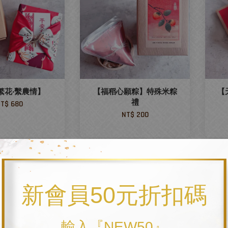
繁花‧繫農情】
【福稻心願粽】特殊米粽
【
禮
T$ 680
NT$ 200
新會員50元折扣碼
輸入『NEW50』