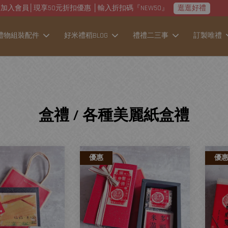
加入會員│現享50元折扣優惠 │輸入折扣碼『NEW50』
逛逛好禮
禮物組裝配件
好米禮稻BLOG
禮禮二三事
訂製唯禮
盒禮 / 各種美麗紙盒禮
優惠
優