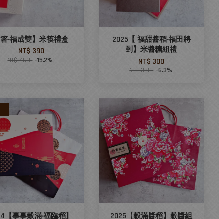
【箸‧福成雙】米筷禮盒
2025【 福甜醬稻‧福田將
到】米醬糖組禮
NT$ 390
NT$ 460
-15.2%
NT$ 300
NT$ 320
-6.3%
惠
024【事事穀滿‧福臨稻】
2025【穀滿醬稻】穀醬組