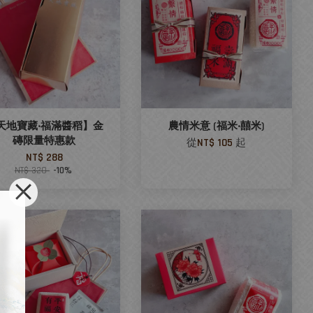
天地寶藏‧福滿醬稻】金
農情米意 (福米‧囍米)
磚限量特惠款
從
NT$ 105
起
NT$ 288
NT$ 320
-10%