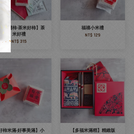
福柿‧禮柿‧茶米好柿】茶
福禧小米禮
米好禮
NT$ 129
NT$ 315
好柿米滿‧好事美滿】小
【多福米滿稻】精緻版