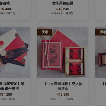
醬組禮
實米茶糖組禮
T$ 430
NT$ 245
480
-10.4%
NT$ 280
-12.5%
優惠
優
饌‧福事豐足】米
【new 呷米福稻】雙入款
【
油穀組合農禮
米禮盒
T$ 1,280
NT$ 298
1,600
-20%
NT$ 340
-12.4%