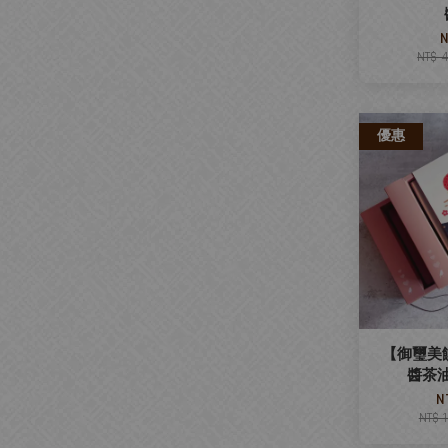
N
NT$ 
優惠
【御璽美
醬茶
N
NT$ 