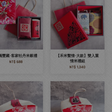
滿豐藏-客家牡丹米穀禮
【禾米繫情-大款】雙入重
情米禮組
NT$ 688
NT$ 1,340