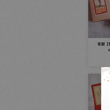
客製【
N