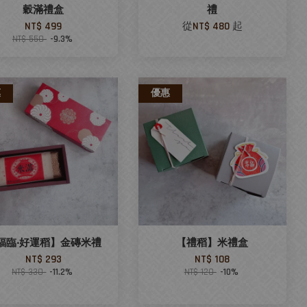
穀滿禮盒
禮
NT$ 499
從
NT$ 480
起
NT$ 550
-9.3%
惠
優惠
福臨‧好運稻】金磚米禮
【禮稻】米禮盒
NT$ 293
NT$ 108
NT$ 330
-11.2%
NT$ 120
-10%