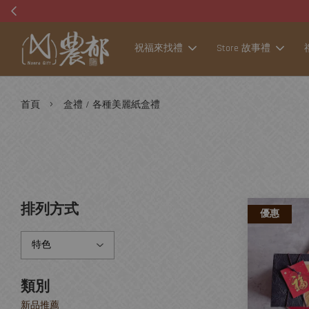
祝福來找禮
Store 故事禮
›
首頁
盒禮 / 各種美麗紙盒禮
排列方式
優惠
類別
新品推薦