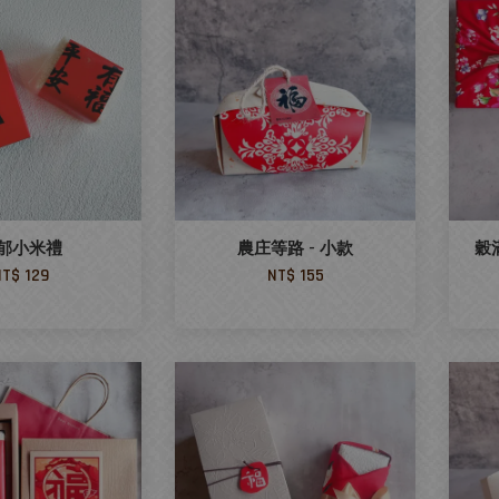
郁小米禮
農庄等路 - 小款
穀
NT$ 129
NT$ 155