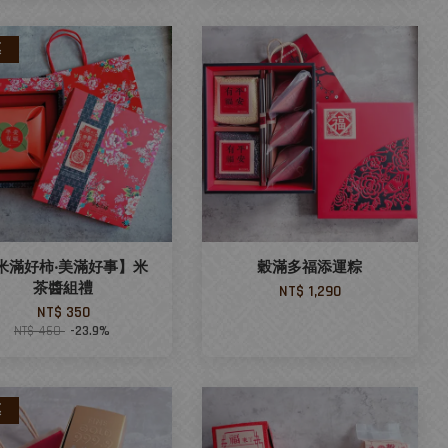
惠
米滿好柿‧美滿好事】米
穀滿多福添運粽
茶醬組禮
NT$ 1,290
NT$ 350
NT$ 460
-23.9%
惠