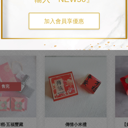
加入會員享優惠
情箋
【福米稻】米禮盒
【
NT$ 85
NT$ 100
售完
稻‧五福豐藏
傳情小米禮
【