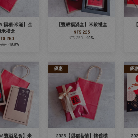
EW 福稻‧米滿】金
【豐穀福滿盒】米穀禮盒
磚米禮盒
NT$ 225
NT$ 250
-10%
T$ 260
320
-18.8%
優惠
優
NEW 豐溢足食】米
2025【甜稻茗情】懷舊樸
2