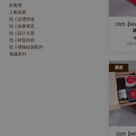
好農禮
人氣推薦
找 ┤送禮用途
2025【N
找 ┤故事寓意
找 ┤設計主題
N
找 ┤材質內容
NT$ 
找 ┤禮物組裝配件
電繡系列
優惠
2025【