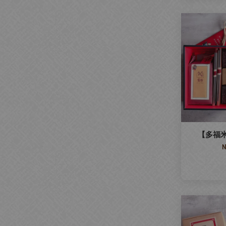
【多福
N