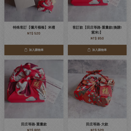
特殊客訂【彌月襁褓】米禮
客訂款【田庄等路-重量款(換購1
紫米)】
NT$ 520
NT$ 850
加入購物車
加入購物車
田庄等路-重量款
田庄等路-大款
NT$ 800
NT$ 520