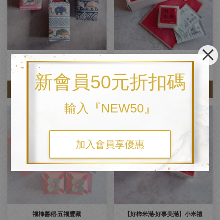
【禾米繫情】米滿福祥系列
【福柿‧禮柿‧茶米好柿】茶米好禮
NT$ 580
NT$ 315
新會員50元折扣碼
加入購物車
加入購物車
輸入『NEW50』
加入會員享優惠
售完
福柿醬稻‧五福豐藏
【好柿米滿‧好事美滿】小米禮