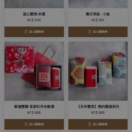
提心繫情‧米禮
農庄等路 - 小款
NT$ 245
NT$ 155
加入購物車
加入購物車
穀滿豐藏-客家牡丹米穀禮
【禾米繫情】簡約圓滿系列
NT$ 688
NT$ 580
加入購物車
加入購物車