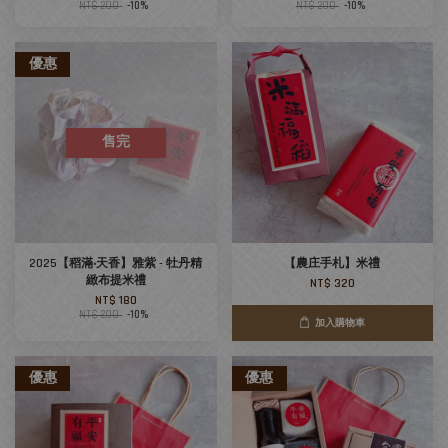
NT$ 200
-10%
NT$ 200
-10%
優惠
售完
2025【稻滿‧天香】雅紫 - 牡丹精
【農庄手札】米禮
緻布提米禮
NT$ 320
NT$ 180
NT$ 200
-10%
加入購物車
優惠
優惠