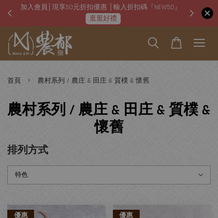
加入會員│現享50元折扣優惠 │輸入折扣碼『NEW50』
即日起
逛逛好禮
›
首頁
農村系列 / 農庄 & 田庄 & 質樸 & 懷舊
農村系列 / 農庄 & 田庄 & 質樸 &
懷舊
排列方式
優惠
優惠