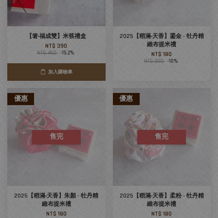
【箸‧福成雙】米筷禮盒
2025【稻滿‧天香】鎏金 - 牡丹精
緻布提米禮
NT$ 390
NT$ 460
-15.2%
NT$ 180
NT$ 200
-10%
加入購物車
優惠
優惠
售完
售完
2025【稻滿‧天香】朱顏 - 牡丹精
2025【稻滿‧天香】柔粉 - 牡丹精
緻布提米禮
緻布提米禮
NT$ 180
NT$ 180