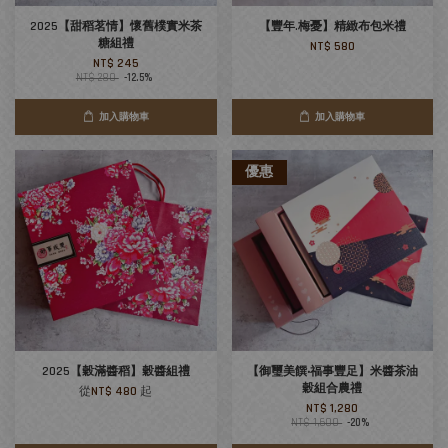
2025【甜稻茗情】懷舊樸實米茶
【豐年.梅憂】精緻布包米禮
糖組禮
NT$ 580
NT$ 245
NT$ 280
-12.5%
加入購物車
加入購物車
優惠
2025【穀滿醬稻】穀醬組禮
【御璽美饌‧福事豐足】米醬茶油
穀組合農禮
從
NT$ 480
起
NT$ 1,280
NT$ 1,600
-20%