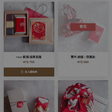
售完
new 穀滿‧福事昌隆
豐年.錦簇 / 限量款
NT$ 750
NT$ 580
加入購物車