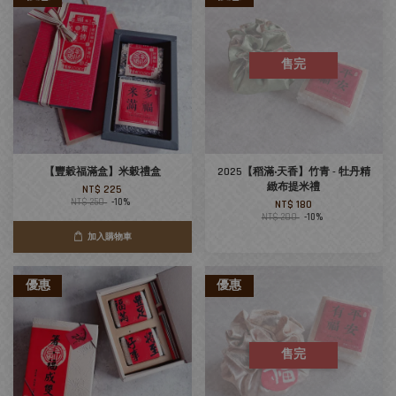
售完
【豐穀福滿盒】米穀禮盒
2025【稻滿‧天香】竹青 - 牡丹精
緻布提米禮
NT$ 225
NT$ 250
-10%
NT$ 180
NT$ 200
-10%
加入購物車
優惠
優惠
售完