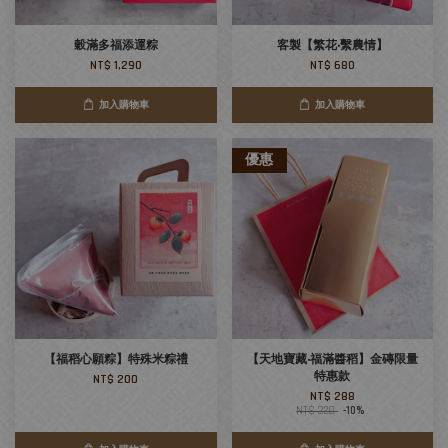
穀滿多福添運粽
客製【繁花‧繫農情】
NT$ 1,290
NT$ 680
加入購物車
加入購物車
優惠
【福稻心願粽】特殊米粽禮
【天地寶藏‧福滿醬稻】金磚限量
特惠款
NT$ 200
NT$ 288
NT$ 320
-10%