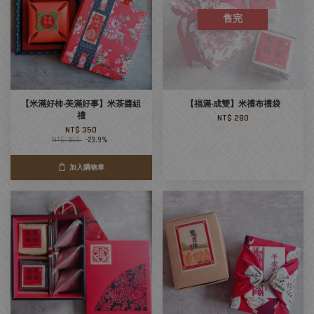
售完
【米滿好柿‧美滿好事】米茶醬組
【福滿‧成雙】米禮布禮袋
禮
NT$ 280
NT$ 350
NT$ 460
-23.9%
加入購物車