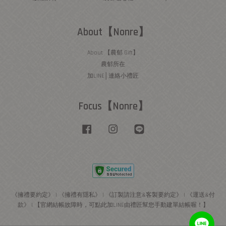
About【Nonre】
About 【農郁 Gift】
農郁所在
加LINE│連絡小禮匠
Focus【Nonre】
Facebook
Instagram
Line
《擁禮要約定》
|
《擁禮有隱私》
|
《訂製請注意&客製要約定》
|
《運送&付
款》
|
【官網結帳故障時，可點此加LINE由禮匠幫您手動建單結帳喔！】