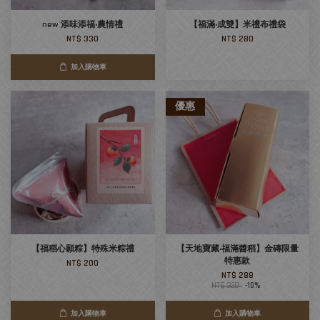
new 添味添福‧農情禮
【福滿‧成雙】米禮布禮袋
NT$ 330
NT$ 280
加入購物車
優惠
【福稻心願粽】特殊米粽禮
【天地寶藏‧福滿醬稻】金磚限量
特惠款
NT$ 200
NT$ 288
NT$ 320
-10%
加入購物車
加入購物車