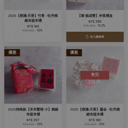
2025【稻滿‧天香】竹青 - 牡丹精
【箸‧福成雙】米筷禮盒
緻布提米禮
NT$ 390
NT$ 460
-15.2%
NT$ 180
NT$ 200
-10%
加入購物車
優惠
優惠
售完
2025特殊款【禾米繫情-小】精緻
2025【稻滿‧天香】鎏金 - 牡丹精
布提米禮
緻布提米禮
NT$ 207
NT$ 180
NT$ 230
-10%
NT$ 200
-10%