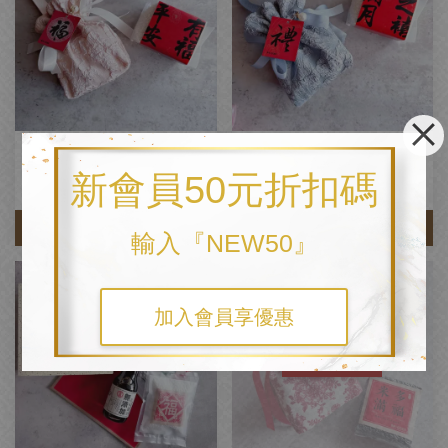
【花開‧福稻】優雅香檳 / 精緻布
【花開‧福稻】莫蘭迪藍 / 精緻布
提米禮
提米禮
新會員50元折扣碼
NT$ 220
NT$ 220
加入購物車
加入購物車
輸入『NEW50』
加入會員享優惠
售完