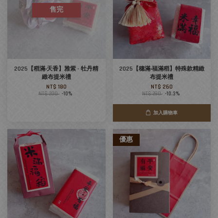
售完
2025【稻滿‧天香】雅紫 - 牡丹精
2025【穗滿‧福滿稻】特殊款精緻
緻布提米禮
布提米禮
NT$ 180
NT$ 260
NT$ 200
-10%
NT$ 290
-10.3%
加入購物車
優惠