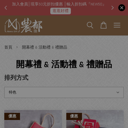
加入會員│現享50元折扣優惠 │輸入折扣碼『NEW50』
即日起
逛逛好禮
›
首頁
開幕禮 & 活動禮 & 禮贈品
開幕禮 & 活動禮 & 禮贈品
排列方式
優惠
優惠