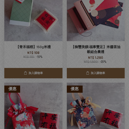
【青禾福稻】150g米禮
【御璽美饌‧福事豐足】米醬茶油
穀組合農禮
NT$ 108
NT$ 120
-10%
NT$ 1,280
NT$ 1,600
-20%
加入購物車
加入購物車
優惠
優惠