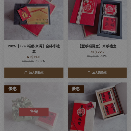
2025【NEW 福稻‧米滿】金磚米禮
【豐穀福滿盒】米穀禮盒
盒
NT$ 225
NT$ 250
-10%
NT$ 260
NT$ 320
-18.8%
加入購物車
加入購物車
優惠
優惠
售完