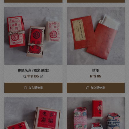
農情米意 (福米‧囍米)
情箋
從
NT$ 105
起
NT$ 85
加入購物車
加入購物車