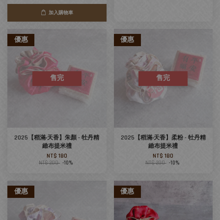
加入購物車
優惠
優惠
售完
售完
2025【稻滿‧天香】朱顏 - 牡丹精
2025【稻滿‧天香】柔粉 - 牡丹精
緻布提米禮
緻布提米禮
NT$ 180
NT$ 180
NT$ 200
-10%
NT$ 200
-10%
優惠
優惠