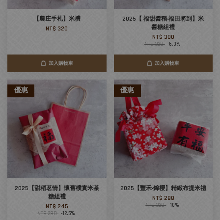
【農庄手札】米禮
2025【 福甜醬稻‧福田將到】米
醬糖組禮
NT$ 320
NT$ 300
NT$ 320
-6.3%
加入購物車
加入購物車
優惠
優惠
2025【甜稻茗情】懷舊樸實米茶
2025【豐禾‧錦櫻】精緻布提米禮
糖組禮
NT$ 288
NT$ 320
-10%
NT$ 245
NT$ 280
-12.5%