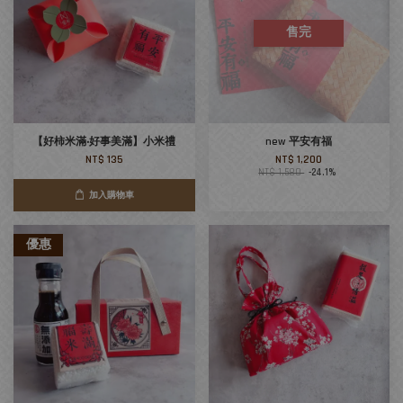
售完
【好柿米滿‧好事美滿】小米禮
new 平安有福
NT$ 135
NT$ 1,200
NT$ 1,580
-24.1%
加入購物車
優惠