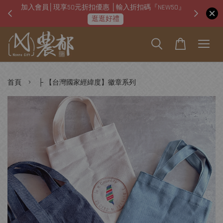
加入會員│現享50元折扣優惠 │輸入折扣碼『NEW50』
即日起
逛逛好禮
›
首頁
├ 【台灣國家經緯度】徽章系列