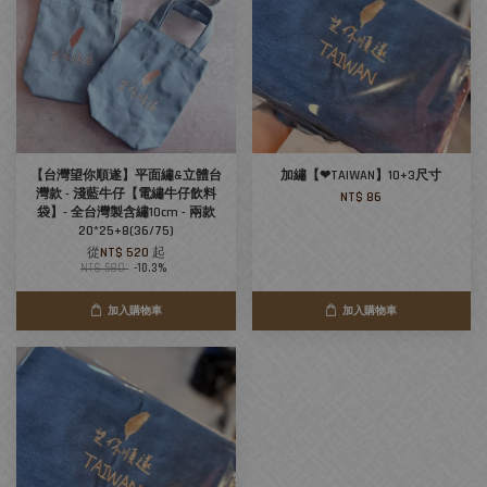
【台灣望你順遂】平面繡&立體台
加繡【❤TAIWAN】10+3尺寸
灣款 - 淺藍牛仔【電繡牛仔飲料
NT$ 86
袋】- 全台灣製含繡10cm - 兩款
20*25+8(36/75)
從
NT$ 520
起
NT$ 580
-10.3%
加入購物車
加入購物車