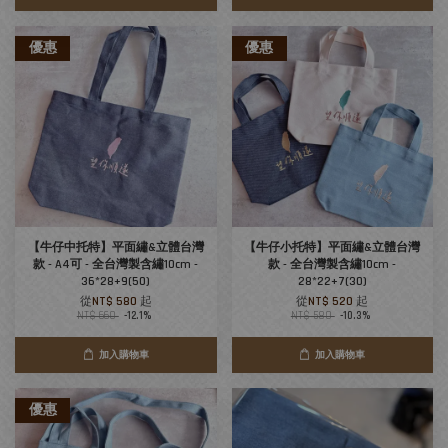
優惠
優惠
【牛仔中托特】平面繡&立體台灣
【牛仔小托特】平面繡&立體台灣
款 - A4可 - 全台灣製含繡10cm -
款 - 全台灣製含繡10cm -
36*28+9(50)
28*22+7(30)
從
NT$ 580
起
從
NT$ 520
起
NT$ 660
-12.1%
NT$ 580
-10.3%
加入購物車
加入購物車
優惠