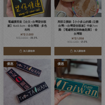
電繡護照套【台文+台灣望你順
局部立體款【小小多山的國 (立體
遂】16x12.5cm - 全台灣製 - 多色
台灣) +台灣望你順遂】中款7cm
布料
圓-【電繡雙面掛飾鑰匙圈】- 全
台灣製
NT$ 2,000
NT$ 2,800
-28.6%
NT$ 1,058
NT$ 1,350
-21.6%
加入購物車
加入購物車
優惠
優惠