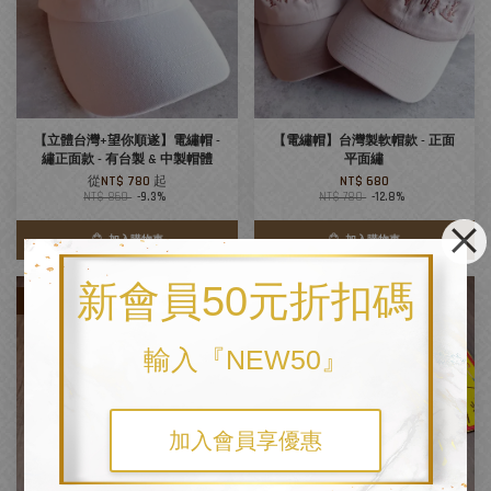
【立體台灣+望你順遂】電繡帽 -
【電繡帽】台灣製軟帽款 - 正面
繡正面款 - 有台製 & 中製帽體
平面繡
從
NT$ 780
起
NT$ 680
NT$ 860
-9.3%
NT$ 780
-12.8%
加入購物車
加入購物車
新會員50元折扣碼
優惠
優惠
輸入『NEW50』
加入會員享優惠