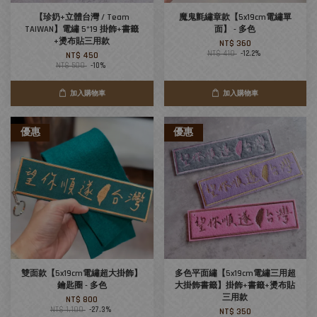
【珍奶+立體台灣 / Team
魔鬼氈繡章款【5x19cm電繡單
TAIWAN】電繡 5*19 掛飾+書籤
面】 - 多色
+燙布貼三用款
NT$ 360
NT$ 410
-12.2%
NT$ 450
NT$ 500
-10%
加入購物車
加入購物車
優惠
優惠
雙面款【5x19cm電繡超大掛飾】
多色平面繡【5x19cm電繡三用超
鑰匙圈 - 多色
大掛飾書籤】掛飾+書籤+燙布貼
三用款
NT$ 800
NT$ 1,100
-27.3%
NT$ 350