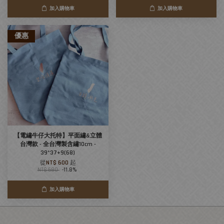
加入購物車
加入購物車
優惠
【電繡牛仔大托特】平面繡&立體
台灣款 - 全台灣製含繡10cm -
39*37+9(68)
從
NT$ 600
起
NT$ 680
-11.8%
加入購物車