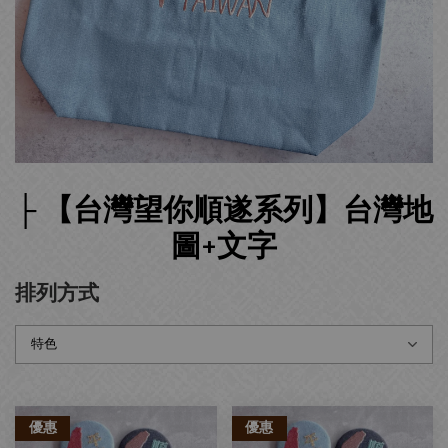
├ 【台灣望你順遂系列】台灣地
圖+文字
排列方式
優惠
優惠