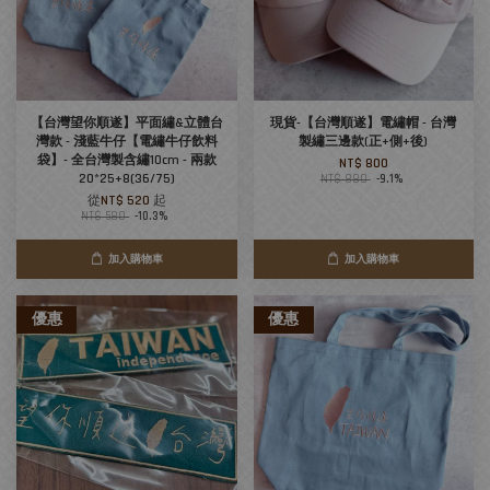
【台灣望你順遂】平面繡&立體台
現貨-【台灣順遂】電繡帽 - 台灣
灣款 - 淺藍牛仔【電繡牛仔飲料
製繡三邊款(正+側+後)
袋】- 全台灣製含繡10cm - 兩款
NT$ 800
20*25+8(36/75)
NT$ 880
-9.1%
從
NT$ 520
起
NT$ 580
-10.3%
加入購物車
加入購物車
優惠
優惠