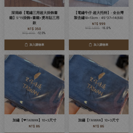
深湖綠【電繡三用超大掛飾書
【電繡牛仔-超大托特】- 全台灣
籤】5*19掛飾+書籤+燙布貼三用
製含繡18+13cm - 45*37+14(68)
款
NT$ 999
NT$ 1,200
-16.8%
NT$ 350
NT$ 400
-12.5%
加入購物車
加入購物車
加繡【❤TAIWAN】10+3尺寸
加繡【TAIWAN】10+3尺寸
NT$ 86
NT$ 86