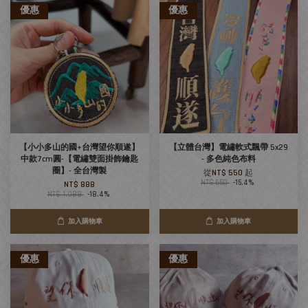
優惠
優惠
【小小多山的國+台灣望你順遂】
【立體台灣】電繡軟式飄帶 5x29
中款7cm圓-【電繡雙面掛飾鑰匙
- 多色純色布料
圈】- 全台灣製
從
NT$ 550
起
NT$ 650
-15.4%
NT$ 888
NT$ 1,088
-18.4%
加入購物車
加入購物車
優惠
優惠