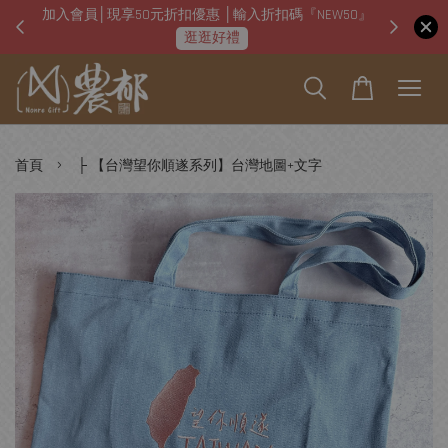
加入會員│現享50元折扣優惠 │輸入折扣碼『NEW50』
即日起
逛逛好禮
›
首頁
├ 【台灣望你順遂系列】台灣地圖+文字