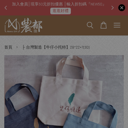
加入會員│現享50元折扣優惠 │輸入折扣碼『NEW50』
即日起
逛逛好禮
›
首頁
├ 台灣製造【牛仔小托特】28*22+7(30)