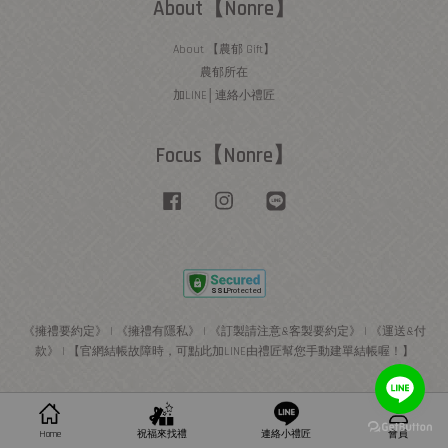
About【Nonre】
About 【農郁 Gift】
農郁所在
加LINE│連絡小禮匠
Focus【Nonre】
Facebook
Instagram
Line
《擁禮要約定》
|
《擁禮有隱私》
|
《訂製請注意&客製要約定》
|
《運送&付
款》
|
【官網結帳故障時，可點此加LINE由禮匠幫您手動建單結帳喔！】
Home
祝福來找禮
連絡小禮匠
會員