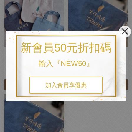
新會員50元折扣碼
【牛仔小托特】平面繡&立體台灣
加繡【❤TAIWAN】10+3尺寸
款 - 全台灣製含繡10cm -
NT$ 86
輸入『NEW50』
28*22+7(30)
從
NT$ 520
起
NT$ 580
-10.3%
加入會員享優惠
加入購物車
加入購物車