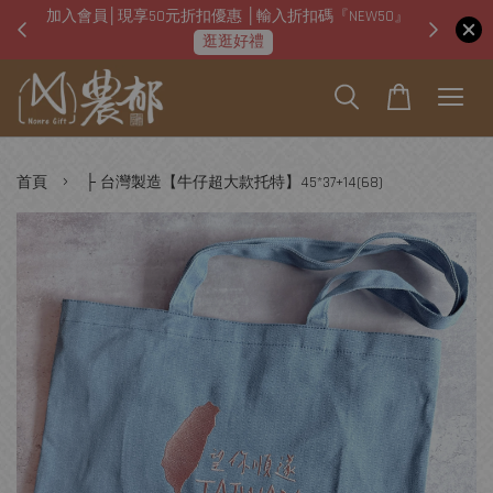
加入會員│現享50元折扣優惠 │輸入折扣碼『NEW50』
即日起
逛逛好禮
›
首頁
├ 台灣製造【牛仔超大款托特】45*37+14(68)