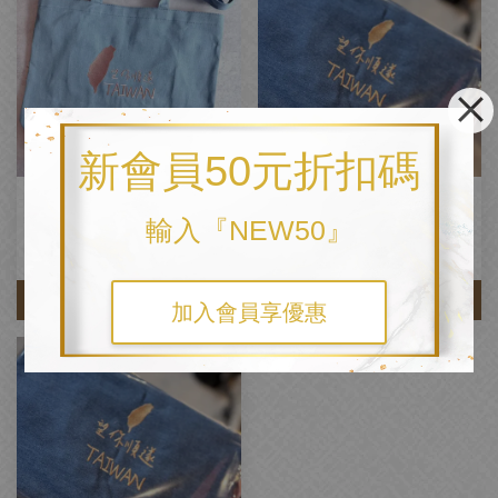
新會員50元折扣碼
【電繡牛仔-超大托特】- 全台灣
加繡【❤TAIWAN】10+3尺寸
製含繡18+13cm - 45*37+14(68)
NT$ 86
輸入『NEW50』
NT$ 999
NT$ 1,200
-16.8%
加入購物車
加入購物車
加入會員享優惠