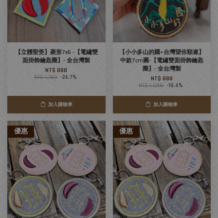
【立體聖筊】菱形7x6 -【電繡雙
【小小多山的國+台灣望你順遂】
面掛飾鑰匙圈】- 全台灣製
中款7cm圓-【電繡雙面掛飾鑰匙
圈】- 全台灣製
NT$ 888
NT$ 1,180
-24.7%
NT$ 888
NT$ 1,088
-18.4%
加入購物車
加入購物車
優惠
優惠