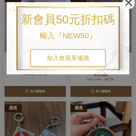
新會員50元折扣碼
輸入『NEW50』
加入會員享優惠
【立體台灣】護身符香火袋 - 多
【立體台灣造型聖筊】菱形7x6 -
色+2種尺寸
【電繡雙面掛飾鑰匙圈】- 全台灣
製
從
NT$ 590
起
NT$ 700
-15.7%
NT$ 888
NT$ 1,180
-24.7%
加入購物車
加入購物車
優惠
優惠