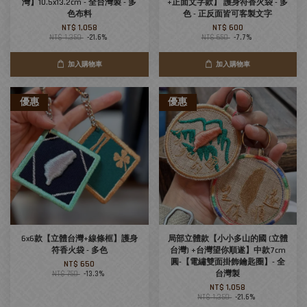
灣】10.5x13.2cm - 全台灣製 - 多
+正面文字款】 護身符香火袋 - 多
色布料
色 - 正反面皆可客製文字
NT$ 1,058
NT$ 600
NT$ 1,350
-21.6%
NT$ 650
-7.7%
加入購物車
加入購物車
優惠
優惠
6x6款【立體台灣+線條框】護身
局部立體款【小小多山的國 (立體
符香火袋 - 多色
台灣) +台灣望你順遂】中款7cm
圓-【電繡雙面掛飾鑰匙圈】- 全
NT$ 650
台灣製
NT$ 750
-13.3%
NT$ 1,058
NT$ 1,350
-21.6%