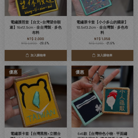
電繡護照套【台文+台灣望你順
電繡票卡套【小小多山的國家】
遂】16x12.5cm - 全台灣製 - 多色
10.5x13.2cm - 全台灣製 - 多色布
布料
料
NT$ 2,000
NT$ 1,058
NT$ 2,800
-28.6%
NT$ 1,350
-21.6%
加入購物車
加入購物車
優惠
優惠
電繡票卡套【台灣黑熊+立體台
6x6款【台灣特色小物 - 平面繡