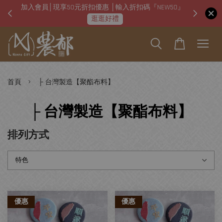
加入會員│現享50元折扣優惠 │輸入折扣碼『NEW50』
即日起
逛逛好禮
›
首頁
├ 台灣製造【聚酯布料】
├ 台灣製造【聚酯布料】
排列方式
優惠
優惠