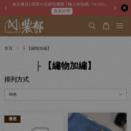
加入會員│現享50元折扣優惠 │輸入折扣碼『NEW50』
即日起
逛逛好禮
›
首頁
├ 【繡物加繡】
├ 【繡物加繡】
排列方式
優惠