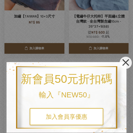
加繡【TAIWAN】10+3尺寸
【電繡牛仔大托特】平面繡&立體
台灣款 - 全台灣製含繡10cm -
NT$ 86
39*37+9(68)
從
NT$ 600
起
NT$ 680
-11.8%
加入購物車
加入購物車
新會員50元折扣碼
輸入『NEW50』
加入會員享優惠
加價「換色」服務-雙面款掛飾鑰
客製電繡『5cm正方內』繡資
匙圈-雙面主圖不同配色
NT$ 86