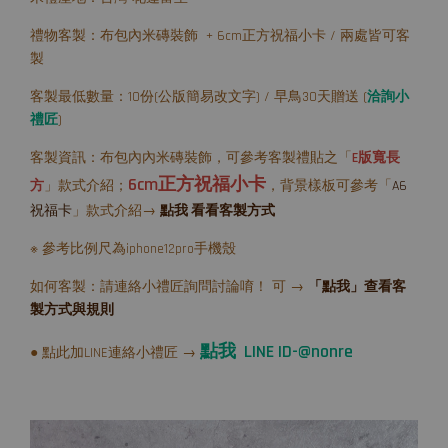
禮物客製：布包內米磚裝飾 + 6cm正方祝福小卡 / 兩處皆可客
製
客製最低數量：10份(公版簡易改文字) / 早鳥30天贈送 (
洽詢小
禮匠
)
客製資訊：布包內內米磚裝飾，可參考客製禮貼之「
E版寬長
6cm正方祝福小卡
方
」款式介紹；
，背景樣板可參考「
A6
祝福卡
」款式介紹→
點我 看看客製方式
※ 參考比例尺為iphone12pro手機殼
如何客製：請連絡小禮匠詢問討論唷！ 可 →
「點我」查看客
製方式與規則
點我 LINE ID-@nonre
● 點此加LINE連絡小禮匠 →