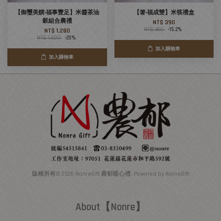
【御璽美饌‧福事豐足】米醬茶油
【箸‧福成雙】米筷禮盒
穀組合農禮
NT$ 390
NT$ 460
-15.2%
NT$ 1,280
NT$ 1,600
-20%
加入購物車
加入購物車
版權所有© 2026 NonreGift 農郁暖心禮. Powered by NonreGift
About【Nonre】