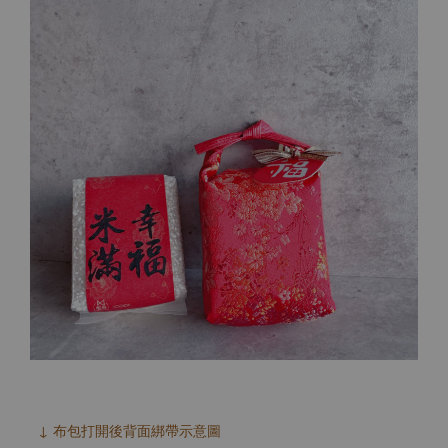
↓ 布包打開後背面綁帶示意圖