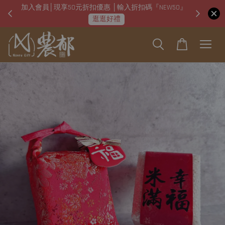
加入會員│現享50元折扣優惠 │輸入折扣碼『NEW50』
即日起
逛逛好禮