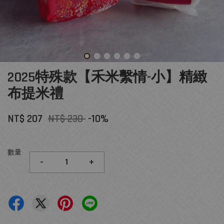
2025特殊款【禾米繫情-小】精緻
布提米禮
NT$ 207
NT$ 230
-10%
數量
-
+