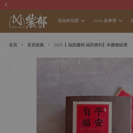
祝福來找禮
Store 故事禮
›
›
首頁
首頁推薦
2025【 福甜醬稻‧福田將到】米醬糖組禮