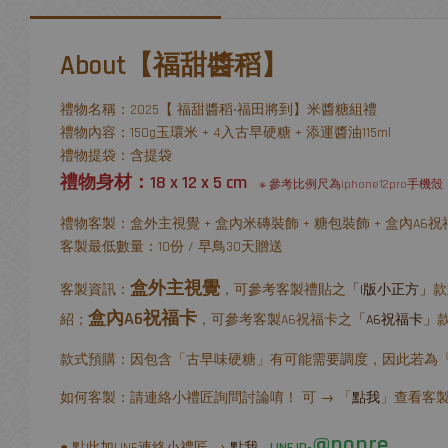
About【福甜醬稻】
禮物名稱：2025【 福甜醬稻‧福田將到】米醬糖組禮
禮物內容：150g玉環米 + 4入古早硬糖 + 添運醬油115ml
禮物提袋：含提袋
禮物身材：18 x 12 x 5 cm
※ 參考比例尺為iphone12pro手機殼
禮物客製：盒外主視覺 + 盒內米磚裝飾 + 糖包裝飾 + 盒內A6祝
客製最低數量：10份 / 早鳥30天贈送
盒外主視覺
客製資訊：
，可參考客製禮貼之
「I版小正方」
款
盒內A6祝福卡
紹；
，可參考客製A6祝福卡之
「A6祝福卡」
款式預購：因包含「古早味硬糖」有可能需要調度，因此若為
如何客製：請連絡小禮匠詢問討論唷！ 可 → 「
點我
」查看客
@nonre
● 點此加LINE連絡小禮匠 →
點我
LINE ID-