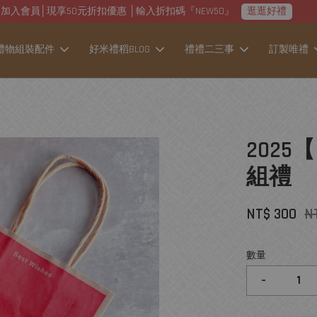
加入會員│現享50元折扣優惠 │輸入折扣碼『NEW50』
逛逛好禮
禮物組裝配件
好米禮稻BLOG
禮禮二三事
訂製唯禮
202
組禮
NT$ 300
N
數量
-