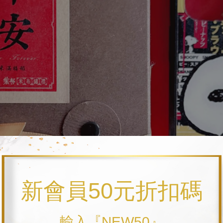
新會員50元折扣碼
輸入『NEW50』