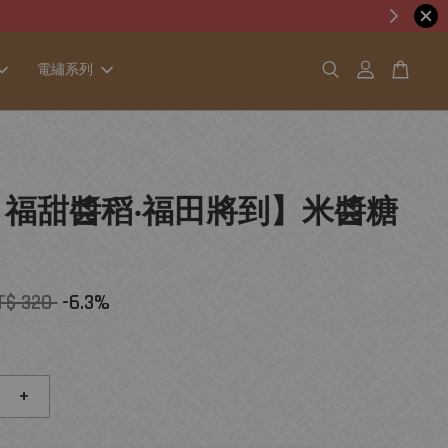
電繡系列
5【 福甜醬稻‧福田將到】米醬糖
T$ 320
-6.3%
+