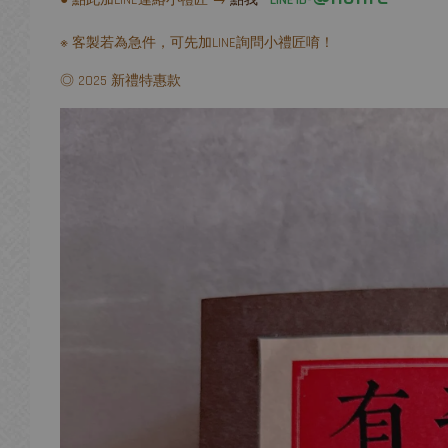
※ 客製若為急件，可先加LINE詢問小禮匠唷！
◎ 2025 新禮特惠款