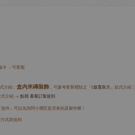
福卡 / 可客製
盒內米磚裝飾
式介紹；
，可參考客製禮貼之
「E版寬長方」
款式介紹
款式介紹 →
點我 看看訂製規則
『急件』可以先詢問小禮匠是否來的及製作喔！
製方式與規則