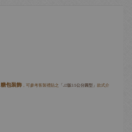
糖包裝飾
；
，可參考客製禮貼之
「J2版3.5公分圓型」
款式介