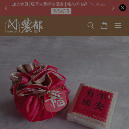
加入會員│現享50元折扣優惠 │輸入折扣碼『NEW50』
即日起
逛逛好禮