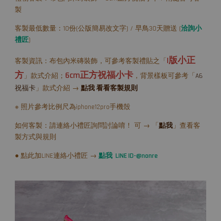
製
客製最低數量：10份(公版簡易改文字) / 早鳥30天贈送 (
洽詢小
禮匠
)
I版小正
客製資訊：布包內米磚裝飾，可參考客製禮貼之「
方
6cm正方祝福小卡
」款式介紹；
，背景樣板可參考「
A6
祝福卡
」款式介紹 →
點我 看看客製規則
※ 照片參考比例尺為iphone12pro手機殼
如何客製：請連絡小禮匠詢問討論唷！ 可 → 「
點我
」查看客
製方式與規則
● 點此加LINE連絡小禮匠 →
點我 LINE ID-@nonre