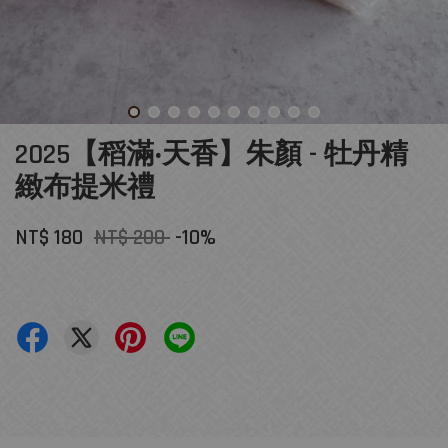
2025【稻滿‧天香】朱顏 - 牡丹精
緻布提米禮
NT$ 180
NT$ 200
-10%