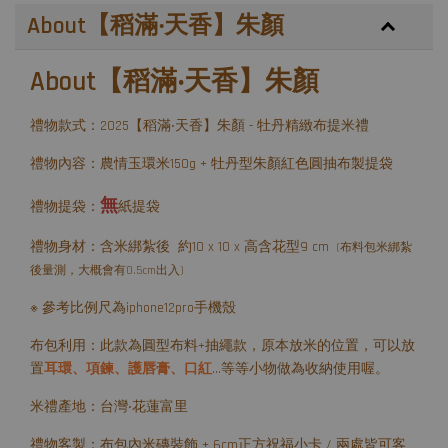
About【稻滿‧天香】朱顏
About【稻滿‧天香】朱顏
禮物款式：2025【稻滿‧天香】朱顏 - 牡丹精緻布提米禮
禮物內容：農情玉環米150g + 牡丹型朱顏紅色圓抽布製提袋
無
禮物提袋：
紙提袋
禮物身材：含米綁紮後 約10 x 10 x 高含花型9 cm
(布料包米綁紮
後量測，大概會有0.5cm出入)
※ 參考比例尺為iphone12pro手機殼
布包利用：此款為圓型布料+抽繩款，原本放米的位置，可以放
置
耳環、項鍊、護唇膏、口紅
...等等小物做為收納使用喔。
米禮產地：台灣‧花蓮富里
禮物客製：布包內米磚裝飾 + 6cm正方祝福小卡 / 兩處皆可客