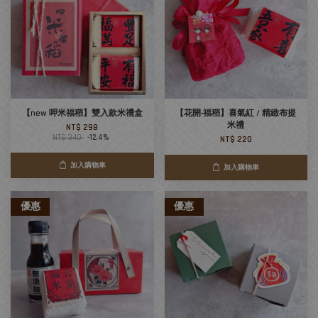
【new 呷米福稻】雙入款米禮盒
【花開‧福稻】喜氣紅 / 精緻布提
米禮
NT$ 298
NT$ 340
-12.4%
NT$ 220
加入購物車
加入購物車
優惠
優惠