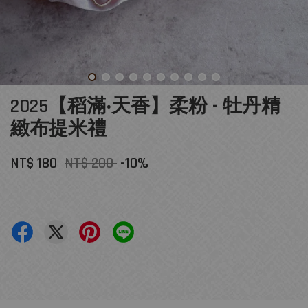
2025【稻滿‧天香】柔粉 - 牡丹精
緻布提米禮
NT$ 180
NT$ 200
-10%