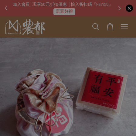
加入會員│現享50元折扣優惠 │輸入折扣碼『NEW50』
即日起
逛逛好禮