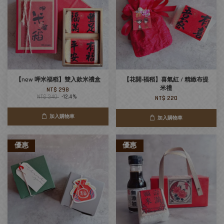
【new 呷米福稻】雙入款米禮盒
【花開‧福稻】喜氣紅 / 精緻布提
米禮
NT$ 298
NT$ 340
-12.4%
NT$ 220
加入購物車
加入購物車
優惠
優惠