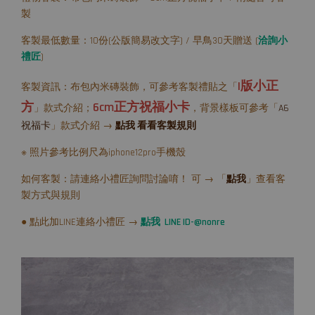
製
客製最低數量：10份(公版簡易改文字) / 早鳥30天贈送 (
洽詢小
禮匠
)
I版小正
客製資訊：布包內米磚裝飾，可參考客製禮貼之「
方
6cm正方祝福小卡
」款式介紹；
，背景樣板可參考「
A6
祝福卡
」款式介紹 →
點我 看看客製規則
※ 照片參考比例尺為iphone12pro手機殼
如何客製：請連絡小禮匠詢問討論唷！ 可 → 「
點我
」查看客
製方式與規則
● 點此加LINE連絡小禮匠 →
點我 LINE ID-@nonre