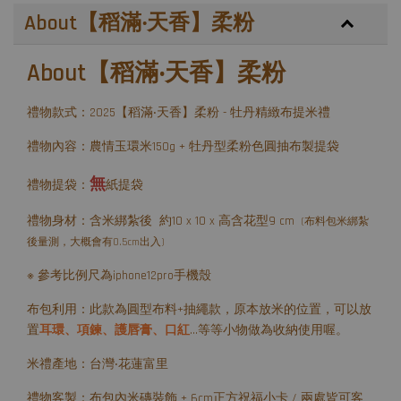
About【稻滿‧天香】柔粉
About【稻滿‧天香】柔粉
禮物款式：2025【稻滿‧天香】柔粉 - 牡丹精緻布提米禮
禮物內容：農情玉環米150g + 牡丹型柔粉色圓抽布製提袋
無
禮物提袋：
紙提袋
禮物身材：含米綁紮後 約10 x 10 x 高含花型9 cm
(布料包米綁紮
後量測，大概會有0.5cm出入)
※ 參考比例尺為iphone12pro手機殼
布包利用：此款為圓型布料+抽繩款，原本放米的位置，可以放
置
耳環、項鍊、護唇膏、口紅
...等等小物做為收納使用喔。
米禮產地：台灣‧花蓮富里
禮物客製：布包內米磚裝飾 + 6cm正方祝福小卡 / 兩處皆可客