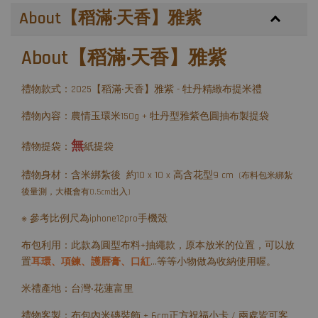
About【稻滿‧天香】雅紫
About【稻滿‧天香】雅紫
禮物款式：2025【稻滿‧天香】雅紫 - 牡丹精緻布提米禮
禮物內容：農情玉環米150g + 牡丹型雅紫色圓抽布製提袋
無
禮物提袋：
紙提袋
禮物身材：含米綁紮後 約10 x 10 x 高含花型9 cm
(布料包米綁紮
後量測，大概會有0.5cm出入)
※ 參考比例尺為iphone12pro手機殼
布包利用：此款為圓型布料+抽繩款，原本放米的位置，可以放
置
耳環、項鍊、護唇膏、口紅
...等等小物做為收納使用喔。
米禮產地：台灣‧花蓮富里
禮物客製：布包內米磚裝飾 + 6cm正方祝福小卡 / 兩處皆可客