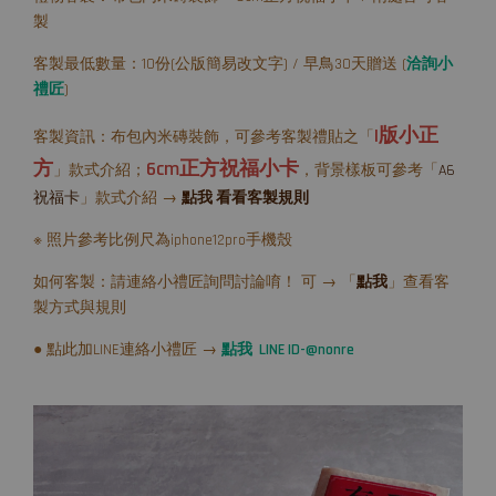
製
客製最低數量：10份(公版簡易改文字) / 早鳥30天贈送 (
洽詢小
禮匠
)
I版小正
客製資訊：布包內米磚裝飾，可參考客製禮貼之「
方
6cm正方祝福小卡
」款式介紹；
，背景樣板可參考「
A6
祝福卡
」款式介紹 →
點我 看看客製規則
※ 照片參考比例尺為iphone12pro手機殼
如何客製：請連絡小禮匠詢問討論唷！ 可 → 「
點我
」查看客
製方式與規則
● 點此加LINE連絡小禮匠 →
點我 LINE ID-@nonre