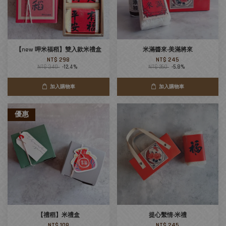
【new 呷米福稻】雙入款米禮盒
米滿醬來‧美滿將來
NT$ 298
NT$ 245
NT$ 340
-12.4%
NT$ 260
-5.8%
加入購物車
加入購物車
優惠
【禮稻】米禮盒
提心繫情‧米禮
NT$ 108
NT$ 245