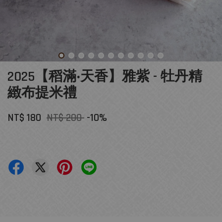
2025【稻滿‧天香】雅紫 - 牡丹精
緻布提米禮
NT$ 180
NT$ 200
-10%