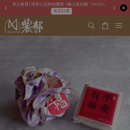
加入會員│現享50元折扣優惠 │輸入折扣碼『NEW50』
即日起
逛逛好禮