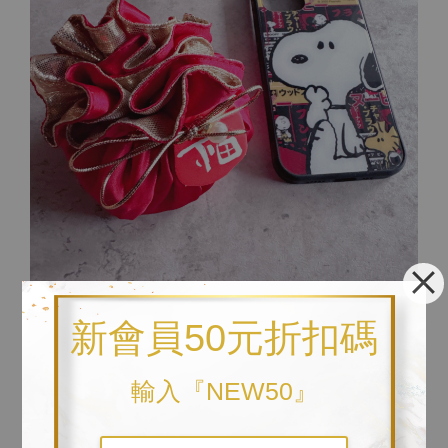
新會員50元折扣碼
↓ 以下為與比例尺之對照圖。參考比例尺為iphone12pro手機
殼。
輸入『NEW50』