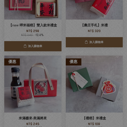
【new 呷米福稻】雙入款米禮盒
【農庄手札】米禮
NT$ 298
NT$ 320
NT$ 340
-12.4%
加入購物車
加入購物車
優惠
優惠
米滿醬來‧美滿將來
【禮稻】米禮盒
NT$ 245
NT$ 108