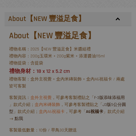
About【NEW 豐溢足食】
About【NEW 豐溢足食】
禮物名稱：2025【NEW 豐溢足食】米醬組禮
禮物內容：200g玉環米 + 200g紫米 + 添運醬油115ml
禮物提袋：含提袋
禮物身材：18 x 12 x 5.2 cm
禮物客製：盒外主視覺 + 盒內米磚裝飾 + 盒內A6祝福卡 / 兩處
皆可客製
客製資訊：
盒外主視覺
，可參考客製禮貼之「
F-3版添味添福用
」款式介紹；
盒內米磚裝飾
，可參考客製禮貼之「
J3版5公分圓
型
」款式介紹；
盒內A6祝福卡
，可參考「
A6祝福卡
」款式介紹
→
點我
客製最低數量：10份 / 早鳥30天贈送