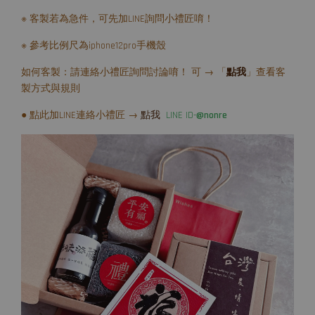
※ 客製若為急件，可先加LINE詢問小禮匠唷！
※ 參考比例尺為iphone12pro手機殼
如何客製：請連絡小禮匠詢問討論唷！ 可 → 「
點我
」查看客
製方式與規則
● 點此加LINE連絡小禮匠 →
點我
LINE ID-
@nonre