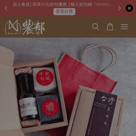
加入會員│現享50元折扣優惠 │輸入折扣碼『NEW50』
即日起
逛逛好禮