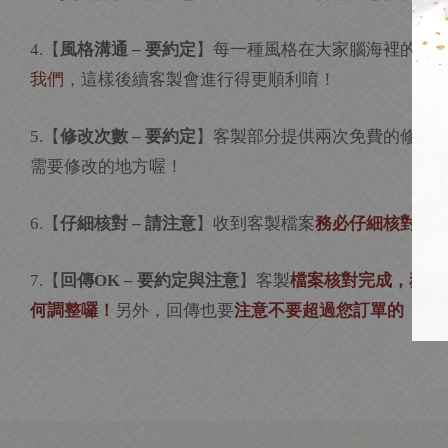
【
風格溝通
要約定
】每一種風格在大家腦海裡的認
4.
–
我們
，這樣後續客製會進行得更順利唷！
【
修改次數
要約定
】客製部分提供兩次免費的修改
5.
–
(
需要修改的地方喔！
【
仔細核對
請注意
】收到客製檔案
務必仔細核對「
6.
–
【
回傳
要約定與注意
】客製
檔案核對完成，務必
7.
OK –
何調整囉！
另外，回傳也要
注意不要超過您訂單的「最