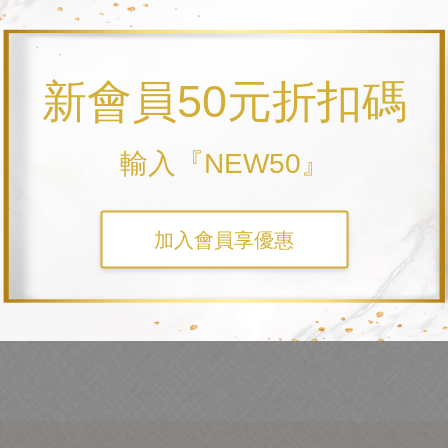
知都不太一樣，客製前，
可以先挑選農禮匠們提供的樣板
，有
新會員50元折扣碼
，
初稿選定後，以選定稿件為主進行細部微調修改，非全風格大改
)
輸入『NEW50』
文字資訊」「整體視覺」
如有誤植或需要調整都可以趕快請小
加入會員享優惠
回傳「
可製作」
文字給小農禮匠們，收到後我們會以最後
OK
後回傳日期」超過的話整體製作都有可能受到影響導致無法