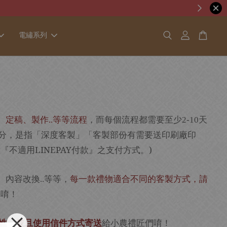
電繡系列
、定稿、製作
等等流程
，而每個流程都需要至少
天
..
2-10
部分，是指「深度客製」「客製部份有需要送印刷廠印
適用LINEPAY付款』之支付方式。)
、內容改換
等等，
每一款禮物適合不同的客製方式，請
..
購唷！
性，並且使用信件方式寄送
給小農禮匠們唷！