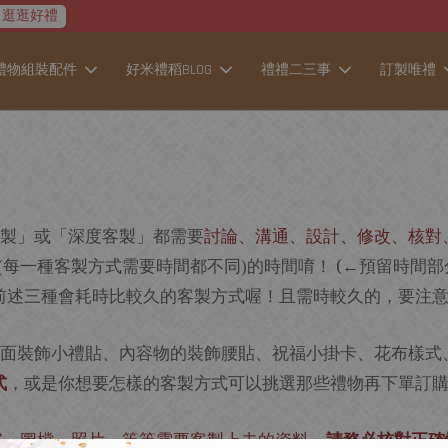
加入會員│現享50元折扣優惠 │輸入折扣碼『NEW50』
逛逛好禮
禮物組裝配件
好米禮稻BLOG
禮禮二三事
訂製唯禮
》
製」或「深度客製」都需要
討論、溝通、設計、修改、核對
每一種客製方式需要時間都不同
的時間唷！ (←預留時間
(
)
述三種會耗時比較久的客製方式喔！且需時較久的，要注意『不
面裝飾小禮貼、內容物的裝飾腰貼、祝福小掛卡、花布樣式
式
，或是你想要怎樣的客製方式可以挑選那些禮物再下單訂
字、圖檔、照片
等等需要客製上去的資料
，請務必核對正確
…