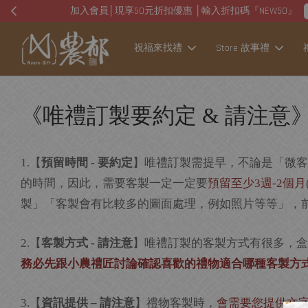
祝福來找禮
Store 故事禮
《唯禮訂製要約定 & 請注意
【
預留時間
要約定
】唯禮訂製需提早，不論是「微客
1.
-
的時間，因此，需要客製一定一定要
預留至少
週
個月
3
-2
製」「客製會有比較多的圖面處理，例如照片等等」，前
【
客製方式
請注意
】唯禮訂製的客製方式有很多，盒
2.
-
務必先跟小農禮匠討論確認喜歡的禮物適合哪種客製方
【
資訊提供
請注意
】禮物客製時，
會需要您提供文
3.
–