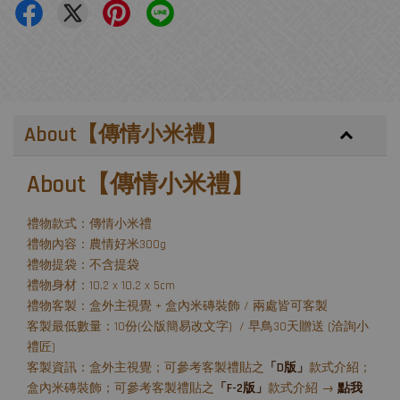
About【傳情小米禮】
About【傳情小米禮】
禮物款式：傳情小米禮
禮物內容：農情好米300g
禮物提袋：不含提袋
禮物身材：10.2 x 10.2 x 5cm
禮物客製：盒外主視覺 + 盒內米磚裝飾 / 兩處皆可客製
客製最低數量：10份(公版簡易改文字) / 早鳥30天贈送 (洽詢小
禮匠)
客製資訊：盒外主視覺；可參考客製禮貼之
「D版」
款式介紹；
盒內米磚裝飾；可參考客製禮貼之
「F-2版」
款式介紹 →
點我