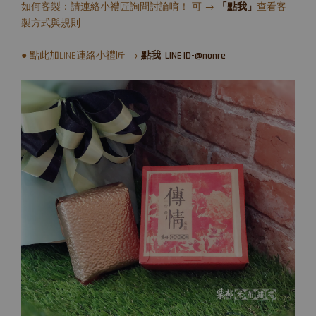
如何客製：請連絡小禮匠詢問討論唷！ 可 →
「點我」
查看客
製方式與規則
● 點此加LINE連絡小禮匠 →
點我 LINE ID-@nonre