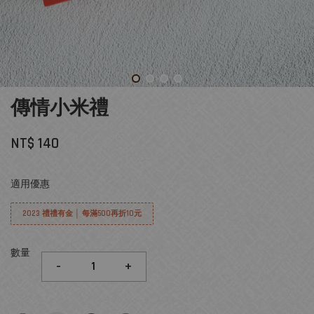
傳情小米禮
NT$ 140
適用優惠
2023 禮禮有金 │ 每滿500再折10元
數量
-
+