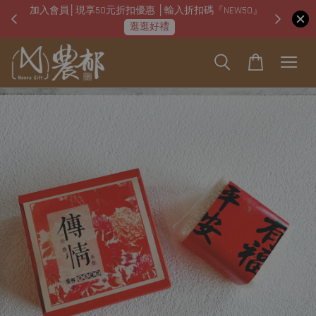
加入會員│現享50元折扣優惠 │輸入折扣碼『NEW50』
即日起
逛逛好禮