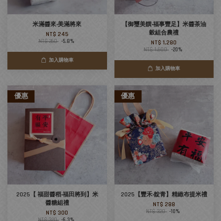
米滿醬來‧美滿將來
【御璽美饌‧福事豐足】米醬茶油
穀組合農禮
NT$ 245
NT$ 260
-5.8%
NT$ 1,280
NT$ 1,600
-20%
加入購物車
加入購物車
優惠
優惠
2025【 福甜醬稻‧福田將到】米
2025【豐禾‧靛青】精緻布提米禮
醬糖組禮
NT$ 288
NT$ 320
-10%
NT$ 300
NT$ 320
-6.3%