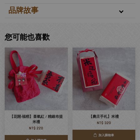
品牌故事
您可能也喜歡
【花開‧福稻】喜氣紅 / 精緻布提
【農庄手札】米禮
米禮
NT$ 320
NT$ 220
加入購物車