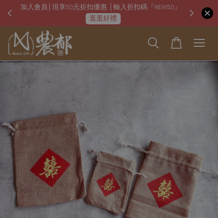
加入會員│現享50元折扣優惠 │輸入折扣碼『NEW50』
即日起
逛逛好禮