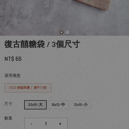
復古囍糖袋 / 3個尺寸
NT$ 65
適用優惠
2022 絕版限量 │ 滿千73折
尺寸
20x15-大
18x13-中
12x10-小
數量
-
+