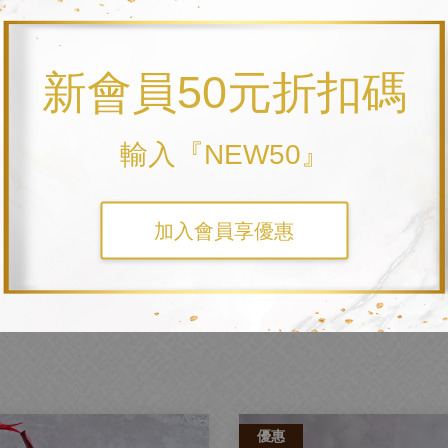
新會員50元折扣碼
輸入『NEW50』
加入會員享優惠
禮匠唷！
優惠