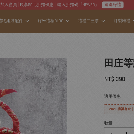
加入會員│現享50元折扣優惠 │輸入折扣碼『NEW50』
逛逛好禮
禮物組裝配件
好米禮稻BLOG
禮禮二三事
訂製唯禮
田庄等
NT$ 398
適用優惠
2023 禮禮有金 
數量
-