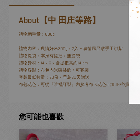
About【中 田庄等路】
禮物總重量：600g
禮物內容：農情好米300g x 2入 + 農情風呂敷手工綁紮
禮物提袋：本身有提把 / 無提袋
禮物身材：14 x 9 x 含提把高約14 cm
禮物客製：布包內米磚裝飾 / 可客製
客製最低數量：20份 / 早鳥30天贈送
布包花色：可從『唯禮訂製』內參考布卡花色or加LINE詢問小
您可能也喜歡