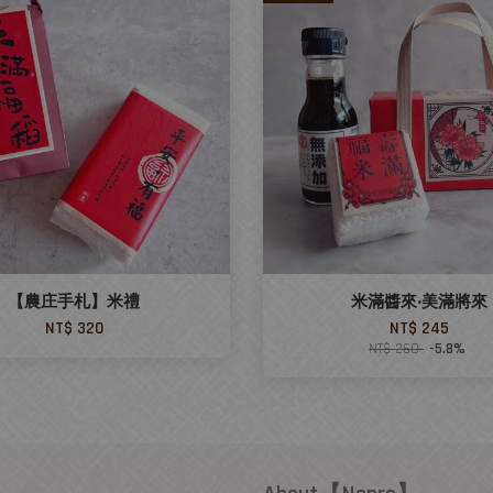
【農庄手札】米禮
米滿醬來‧美滿將來
NT$ 320
NT$ 245
NT$ 260
-5.8%