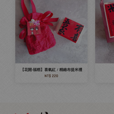
【花開‧福稻】喜氣紅 / 精緻布提米禮
NT$ 220