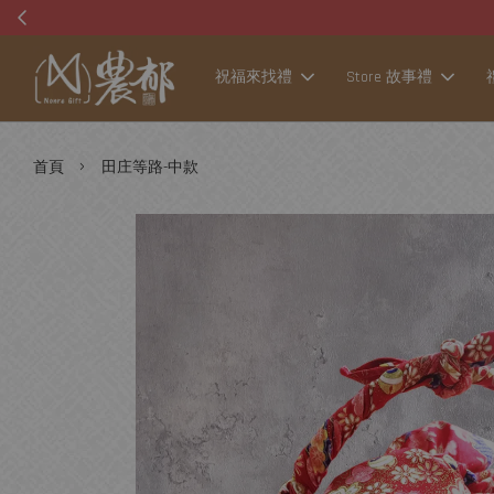
祝福來找禮
Store 故事禮
›
首頁
田庄等路-中款