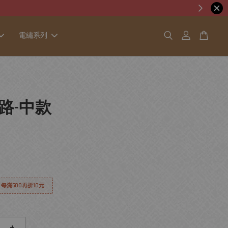
電繡系列
路-中款
│ 每滿500再折10元
+