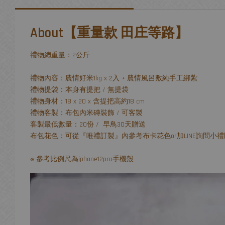
About【重量款 田庄等路】
禮物總重量：2公斤
禮物內容：農情好米1kg x 2入 + 農情風呂敷純手工綁紮
禮物提袋：本身有提把 / 無提袋
禮物身材：18 x 20 x 含提把高約18 cm
禮物客製：布包內米磚裝飾 / 可客製
客製最低數量：20份 / 早鳥30天贈送
布包花色：可從『唯禮訂製』內參考布卡花色or加LINE詢問小
※ 參考比例尺為iphone12pro手機殼