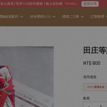
加入會員│現享50元折扣優惠 │輸入折扣碼『NEW50』
逛逛好禮
禮物組裝配件
好米禮稻BLOG
禮禮二三事
訂製唯禮
田庄等
NT$ 800
適用優惠
2023 禮禮有金 
數量
-