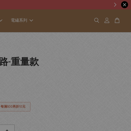
電繡系列
路-重量款
│ 每滿500再折10元
+