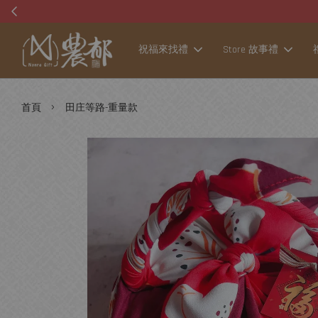
祝福來找禮
Store 故事禮
›
首頁
田庄等路-重量款