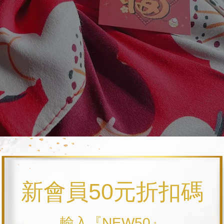
新會員50元折扣碼
輸入『NEW50』