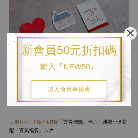
新會員50元折扣碼
輸入『NEW50』
加入會員享優惠
「文青標籤」卡片；淺灰小盒搭
↓ 照片中，深綠小盒搭配
配
「喜氣福袋」卡片