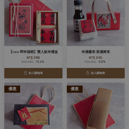
【new 呷米福稻】雙入款米禮盒
米滿醬來‧美滿將來
NT$ 298
NT$ 245
NT$ 340
-12.4%
NT$ 260
-5.8%
加入購物車
加入購物車
優惠
優惠