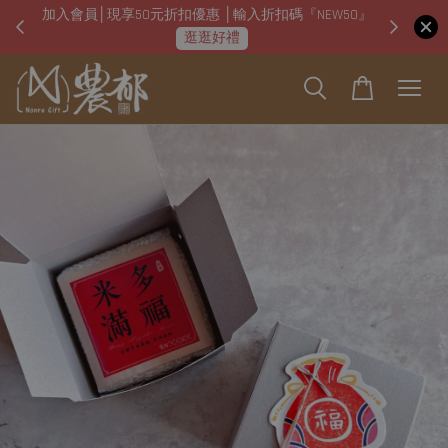
加入會員│現享50元折扣優惠 │輸入折扣碼『NEW50』
即日起
逛逛好禮