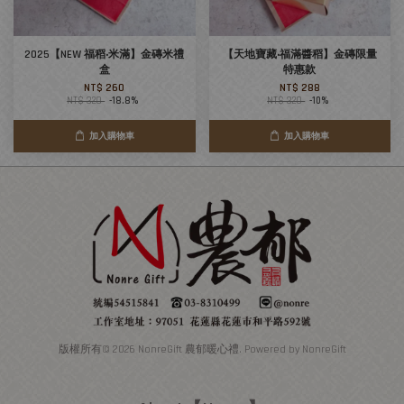
2025【NEW 福稻‧米滿】金磚米禮
【天地寶藏‧福滿醬稻】金磚限量
盒
特惠款
NT$ 260
NT$ 288
NT$ 320
-18.8%
NT$ 320
-10%
加入購物車
加入購物車
版權所有© 2026 NonreGift 農郁暖心禮. Powered by NonreGift