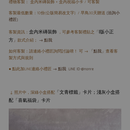
禮物客製： 盒內米磚裝飾 + 盒內祝福小卡 / 可客製
客製最低數量：10份(公版簡易改文字) / 早鳥30天贈送
(洽詢小
禮匠)
盒內米磚裝飾
I版小正
客製資訊：
，可參考客製禮貼之
「
方
」
款式介紹；
→ 點我
如何客製：請連絡小禮匠詢問討論唷！ 可 →
「點我」
查看客
製方式與規則
● 點此加LINE連絡小禮匠
→ 點我 LINE ID-@nonre
「文青標籤」卡片；淺灰小盒搭
↓ 照片中，深綠小盒搭配
配
「喜氣福袋」卡片