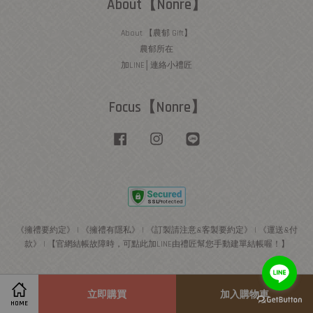
About【Nonre】
About 【農郁 Gift】
農郁所在
加LINE│連絡小禮匠
Focus【Nonre】
Facebook
Instagram
Line
《擁禮要約定》
|
《擁禮有隱私》
|
《訂製請注意&客製要約定》
|
《運送&付
款》
|
【官網結帳故障時，可點此加LINE由禮匠幫您手動建單結帳喔！】
立即購買
加入購物車
HOME