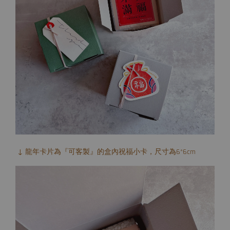
↓ 龍年卡片為『可客製』的盒內祝福小卡，尺寸為6*6cm