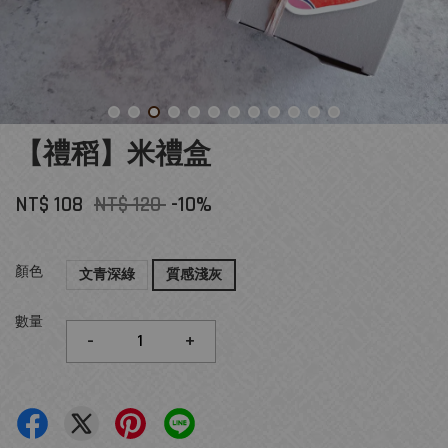
【禮稻】米禮盒
NT$ 108
NT$ 120
-10%
顏色
文青深綠
質感淺灰
數量
-
+