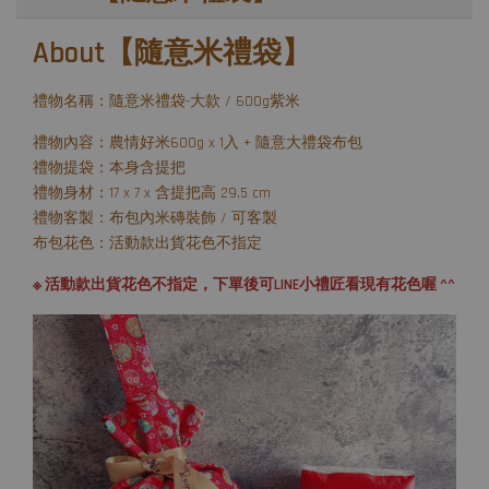
About【隨意米禮袋】
禮物名稱：隨意米禮袋-大款 / 600g紫米
禮物內容：農情好米600g x 1入 + 隨意大禮袋布包
禮物提袋：本身含提把
禮物身材：17 x 7 x 含提把高 29.5 cm
禮物客製：布包內米磚裝飾 / 可客製
布包花色：活動款出貨花色不指定
※ 活動款出貨花色不指定，下單後可LINE小禮匠看現有花色喔 ^^