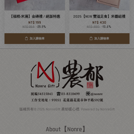
【福稻‧米滿】金磚禮 / 絕版特惠
2025【NEW 豐溢足食】米醬組禮
NT$ 199
NT$ 430
NT$ 284
-29.9%
NT$ 480
-10.4%
加入購物車
加入購物車
版權所有© 2026 NonreGift 農郁暖心禮. Powered by NonreGift
About【Nonre】