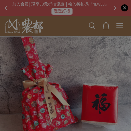
加入會員│現享50元折扣優惠 │輸入折扣碼『NEW50』
即日起
逛逛好禮