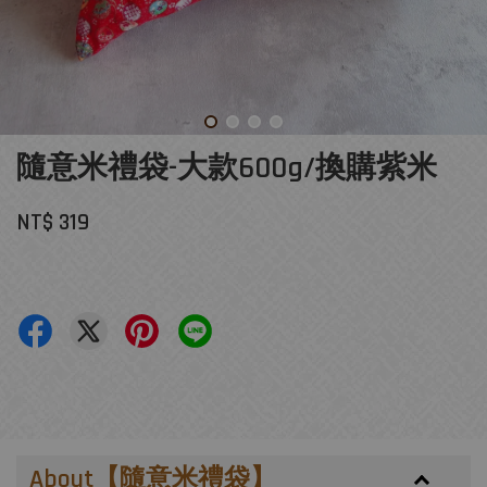
隨意米禮袋-大款600g/換購紫米
NT$ 319
About【隨意米禮袋】