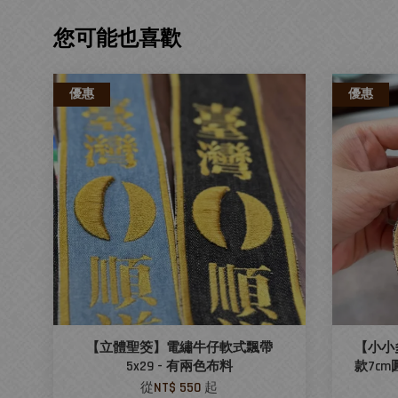
您可能也喜歡
優惠
優惠
【立體聖筊】電繡牛仔軟式飄帶
【小小
5x29 - 有兩色布料
款7c
從
NT$ 550
起