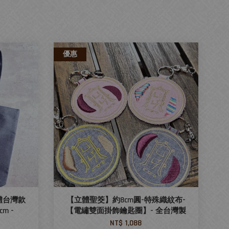
優惠
體台灣款
【立體聖筊】約8cm圓-特殊織紋布-
m -
【電繡雙面掛飾鑰匙圈】- 全台灣製
NT$ 1,088