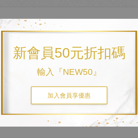
台灣製作
殊織紋布 (有多色可選)
新會員50元折扣碼
輸入『NEW50』
框線色相同喔！)
加入會員享優惠
文字』 + 『背面黑熊造形外框 + 釦洞+卡套外包框』四個部分都可自行選配繡