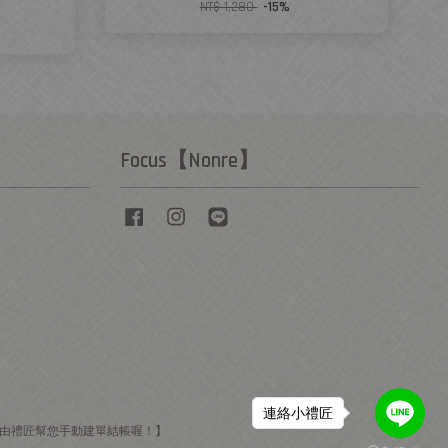
NT$ 1,280
-15%
Focus【Nonre】
Facebook
Instagram
Line
連絡小禮匠
E由禮匠幫您手動建單結帳喔！】