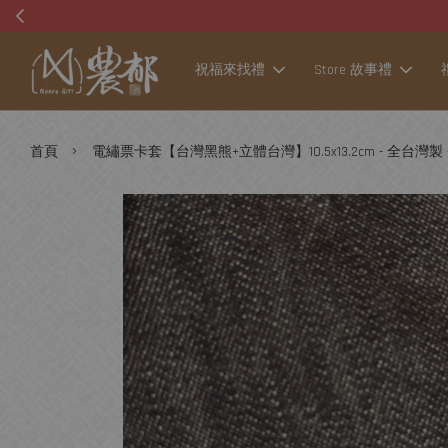
祝福來找禮
Store 故事禮
›
首頁
電繡票卡套【台灣黑熊+立體台灣】10.5x13.2cm - 全台灣製