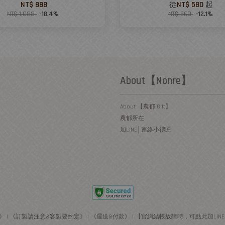
NT$ 888
從
NT$ 580
起
NT$ 1,088
-18.4%
NT$ 660
-12.1%
About【Nonre】
About 【農郁 Gift】
農郁所在
加LINE│連絡小禮匠
》
|
《訂製請注意&客製要約定》
|
《運送&付款》
|
【官網結帳故障時，可點此加LIN