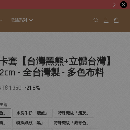
電繡系列
卡套【台灣黑熊+立體台灣】
13.2cm - 全台灣製 - 多色布料
NT$ 1,350
-21.6%
主題
色」
水洗牛仔「淺藍」
特殊織紋「淺灰」
粉」
特殊織紋「黑」
特殊織紋「藏青色」