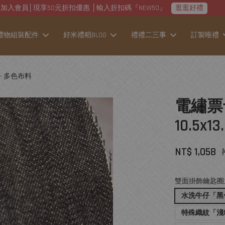
加入會員│現享50元折扣優惠 │輸入折扣碼『NEW50』
逛逛好禮
禮物組裝配件
好米禮稻BLOG
禮禮二三事
訂製唯禮
 - 多色布料
電繡票
10.5x
NT$ 1,058
雙面掛飾鑰匙圈
水洗牛仔「黑
特殊織紋「淺