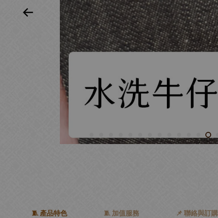
🧵 產品特色
🧵 加值服務
📌 聯絡與訂購