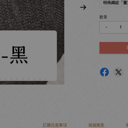
特殊織紋「薑
數量
-
訂購注意事項
祝福寓意