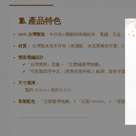
🧵 產品特色
100% 台灣製造
：牛仔布or聚酯特殊織紋布、電繡、五金，全程
材質：
台灣製水洗牛仔布（有淺藍、水洗黑兩色可選）& 聚酯特
雙面電繡設計
：
✔『台灣黑熊』意象 + 『立體繡臺灣地圖』
✔『可客製四字中文』(黑熊造形外框 & 釦洞，皆與卡套外包
尺寸選擇：
- 寬約 10.5cm x 長約13.2cm
客製配色
：『立體臺灣地圖』& 『正面-TAIWAN』 & 『背面
----------------------------------------------------------