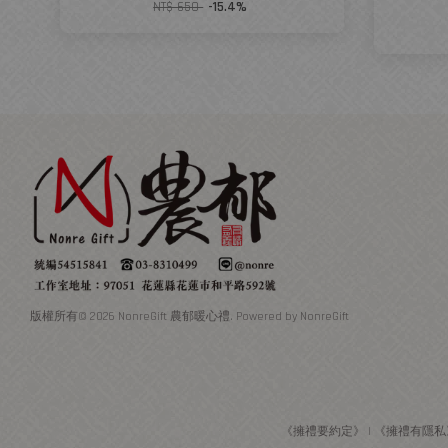
NT$ 650
-15.4%
版權所有© 2026 NonreGift 農郁暖心禮. Powered by NonreGift
《擁禮要約定》
|
《擁禮有隱私