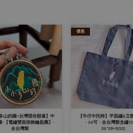
優惠
多山的國+台灣望你順遂】中
【牛仔中托特】平面繡&立
m圓-【電繡雙面掛飾鑰匙圈】-
- A4可 - 全台灣製含繡10c
全台灣製
36*28+9(50)