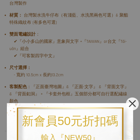
台灣製作
材質：
台灣製水洗牛仔布（有淺藍、水洗黑兩色可選）& 聚酯
特殊織紋布 (有多色可選)
雙面電繡設計
：
✔『小小多山的國家』意象與文字 +『TAIWAN』or台文『Tâi-
uân』組合
✔『可客製四字中文』
尺寸選擇：
- 寬約 10.5cm x 長約13.2cm
客製配色
：『正面臺灣地圖』& 『正面-文字』 & 『背面文字』
& 『背面釦洞』 + 『卡套外包框』五個部分都可自行選配繡線
顏色
新會員50元折扣碼
----------------------------------------------------------
輸入『NEW50』
🧵 加值服務