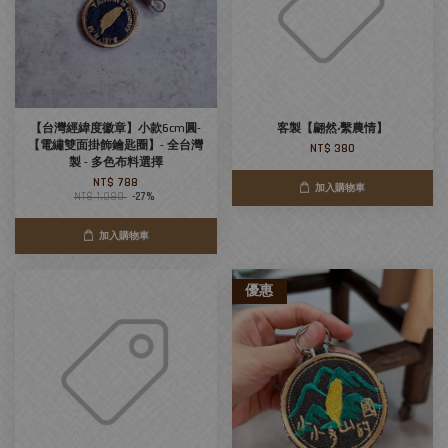
【台灣經緯度徽章】小款6cm圓-
客製【翩然‧繫農情】
【電繡雙面掛飾鑰匙圈】- 全台灣
NT$ 380
製 - 多色布料選擇
NT$ 788
加入購物車
NT$ 1,080
-27%
加入購物車
優惠