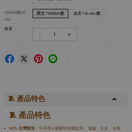
TAIWAN或Tâi-
英文 TAIWAN 款
台文 Tâi-uân 款
uân
數量
-
+
🧵 產品特色
🧵 產品特色
100% 台灣製造
：牛仔布or聚酯特殊織紋布、電繡、五金，全程