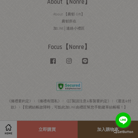
About【Nonre】
About 【農郁 Gift】
農郁所在
加LINE│連絡小禮匠
Focus【Nonre】
Facebook
Instagram
Line
《擁禮要約定》
|
《擁禮有隱私》
|
《訂製請注意&客製要約定》
|
《運送&付
款》
|
【官網結帳故障時，可點此加LINE由禮匠幫您手動建單結帳喔！】
立即購買
加入購物車
HOME