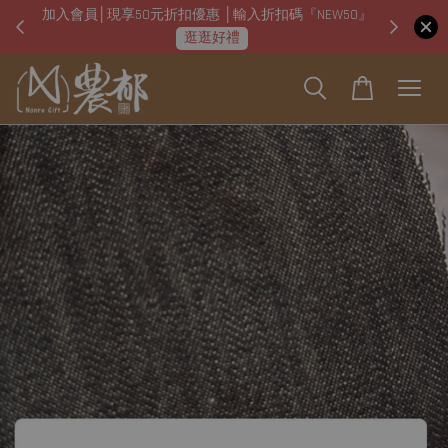
加入會員│現享50元折扣優惠 │輸入折扣碼『NEW50』
即日起
逛逛好禮