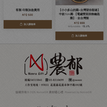
客製-印製加急費用
【小小多山的國+台灣望你順遂】
中款7cm圓-【電繡雙面掛飾鑰匙
NT$ 500
圈】- 全台灣製
NT$ 888
加入購物車
NT$ 1,088
-18.4%
加入購物車
版權所有© 2026 NonreGift 農郁暖心禮. Powered by NonreGift