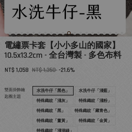
電繡票卡套【小小多山的國家】
10.5x13.2cm - 全台灣製 - 多色布料
NT$ 1,058
NT$ 1,350
-21.6%
雙面掛飾鑰
水洗牛仔「黑色」
水洗牛仔「淺藍」
匙圈主題
特殊織紋「淺灰」
特殊織紋「淺粉」
特殊織紋「黑」
特殊織紋「藏青色」
特殊織紋「薑黃」
特殊織紋「金黃」
特殊織紋「淺湖綠」