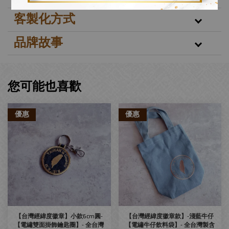
客製化方式
品牌故事
您可能也喜歡
優惠
優惠
【台灣經緯度徽章】小款6cm圓-
【台灣經緯度徽章款】-淺藍牛仔
【電繡雙面掛飾鑰匙圈】- 全台灣
【電繡牛仔飲料袋】- 全台灣製含