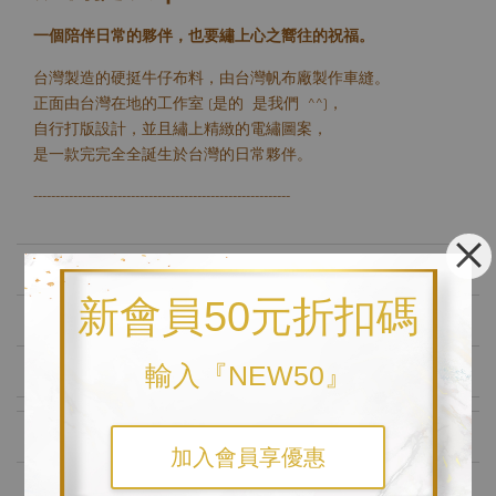
一個陪伴日常的夥伴，也要繡上心之嚮往的祝福。
台灣製造的硬挺牛仔布料，由台灣帆布廠製作車縫。
正面由台灣在地的工作室 (是的 是我們 ^^)，
自行打版設計，並且繡上精緻的電繡圖案，
是一款完完全全誕生於台灣的日常夥伴。
----------------------------------------------------------
🧵 產品特色
新會員50元折扣碼
🧵 加值服務
📌 聯絡與訂購
輸入『NEW50』
訂購注意事項
加入會員享優惠
祝福寓意