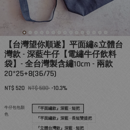
【台灣望你順遂】平面繡&立體台
灣款 - 深藍牛仔【電繡牛仔飲料
袋】- 全台灣製含繡10cm - 兩款
20*25+8(36/75)
NT$ 520
NT$ 580
-10.3%
牛仔包包顏
『平面繡款』深藍 - 短把
色
『平面繡款』深藍 - 長短雙提把
『立體台灣款』深藍 - 短把