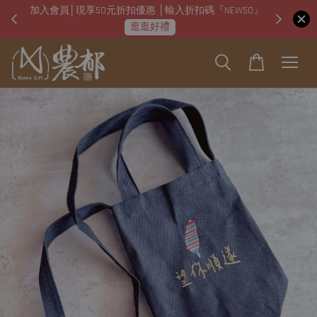
加入會員│現享50元折扣優惠 │輸入折扣碼『NEW50』
即日起
逛逛好禮