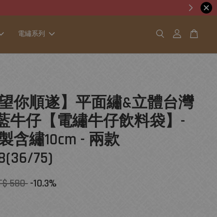
電繡系列
望你順遂】平面繡&立體台灣
 淺藍牛仔【電繡牛仔飲料袋】-
含繡10cm - 兩款
8(36/75)
T$ 580
-10.3%