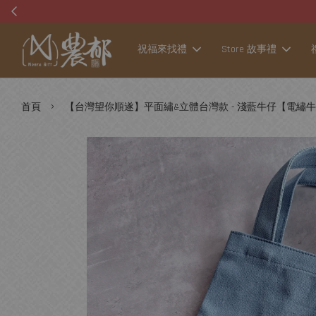
祝福來找禮
Store 故事禮
›
首頁
【台灣望你順遂】平面繡&立體台灣款 - 淺藍牛仔【電繡牛仔飲料袋】