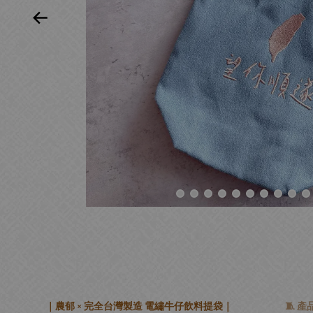
｜農郁 × 完全台灣製造 電繡牛仔飲料提袋｜
🧵 