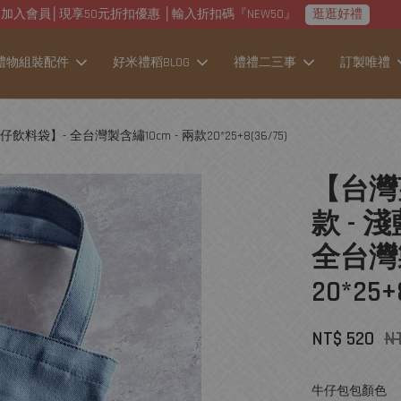
加入會員│現享50元折扣優惠 │輸入折扣碼『NEW50』
逛逛好禮
禮物組裝配件
好米禮稻BLOG
禮禮二三事
訂製唯禮
- 全台灣製含繡10cm - 兩款20*25+8(36/75)
【台灣
款 -
全台灣製
20*25+
NT$ 520
N
牛仔包包顏色