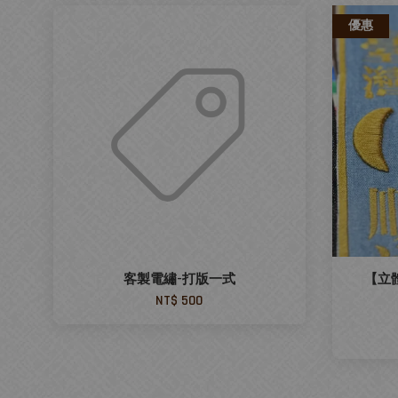
優惠
客製電繡-打版一式
【立
NT$ 500