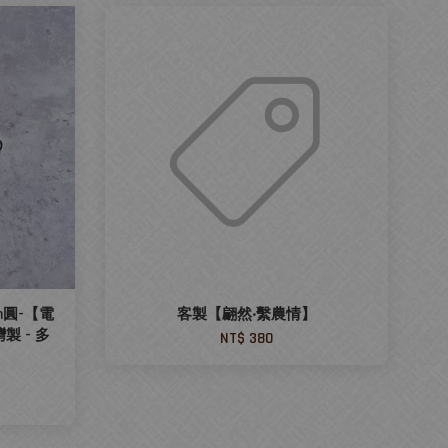
圓-【電
客製【翩然‧繫農情】
製 - 多
NT$ 380