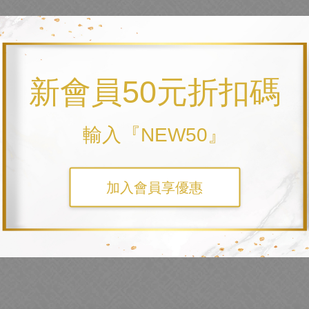
仔飲料提袋｜
新會員50元折扣碼
輸入『NEW50』
加入會員享優惠