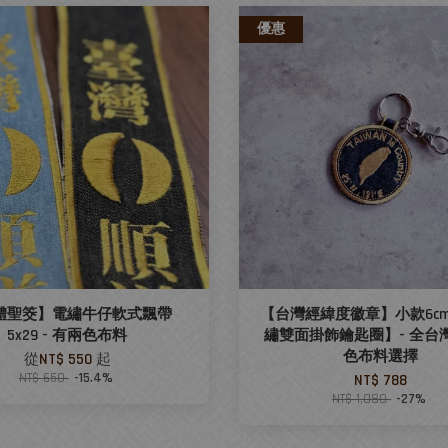
優惠
體聖筊】電繡牛仔軟式飄帶
【台灣經緯度徽章】小款6cm
5x29 - 有兩色布料
繡雙面掛飾鑰匙圈】- 全台灣
色布料選擇
從
NT$ 550
起
NT$ 650
-15.4%
NT$ 788
NT$ 1,080
-27%