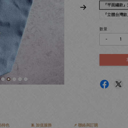
『平面繡款』淺
『立體台灣款』
數量
-
產品特色
🧵 加值服務
📌 聯絡與訂購