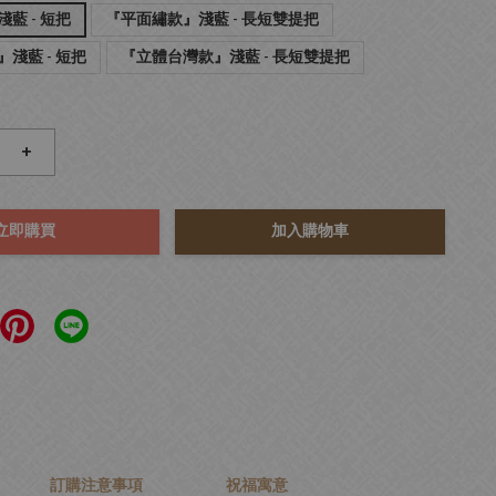
藍 - 短把
『平面繡款』淺藍 - 長短雙提把
淺藍 - 短把
『立體台灣款』淺藍 - 長短雙提把
+
立即購買
加入購物車
訂購注意事項
祝福寓意