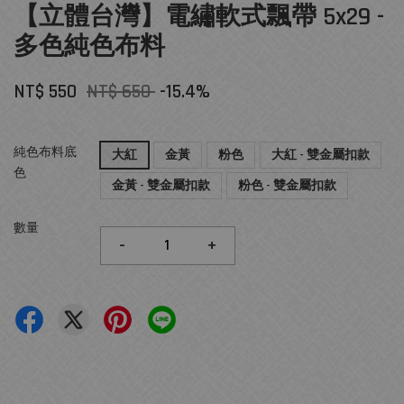
【立體台灣】電繡軟式飄帶 5x29 -
多色純色布料
NT$ 550
NT$ 650
-15.4%
純色布料底
大紅
金黃
粉色
大紅 - 雙金屬扣款
色
金黃 - 雙金屬扣款
粉色 - 雙金屬扣款
數量
-
+