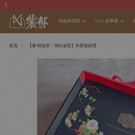
祝福來找禮
Store 故事禮
›
首頁
【箸‧柿如意 / 情比金堅】米茶筷組禮