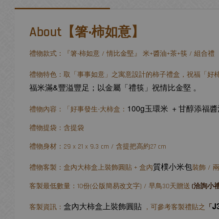
About【箸‧柿如意】
禮物款式：『箸‧柿如意 / 情比金堅』 米+醬油+茶+筷 / 組合禮
禮物特色：取「事事如意」之寓意設計的柿子禮盒，祝福「好
福米滿&豐溢豐足
；以金屬「禮筷」祝情比金堅
。
100g玉環米 + 甘醇添福
禮物內容：「好事發生-大柿盒：
禮物提袋：含提袋
禮物身材：29 x 21 x 9.3 cm / 含提把高約27 cm
質樸小米包
禮物客製：盒內大柿盒上裝飾圓貼 + 盒內
裝飾 /
客製最低數量：10份(公版簡易改文字) / 早鳥30天贈送
(洽詢小禮
盒內大柿盒上裝飾圓貼
J
客製資訊：
，可參考客製禮貼之
「