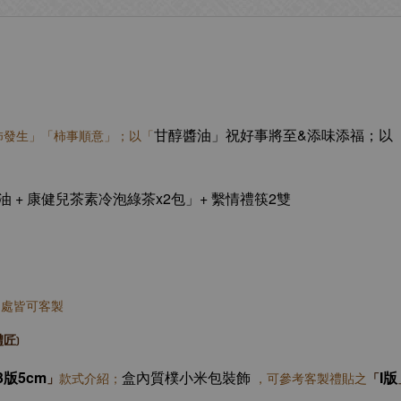
甘醇醬油」祝好事將至&添味添福；以
柿發生」「柿事順意」；以「
醬油 + 康健兒茶素冷泡綠茶x2包
」+ 繫情禮筷2雙
 兩處皆可客製
匠)
3版5cm
盒內
質樸小米包
裝飾
I版
」
款式介紹；
，可參考客製禮貼之
「