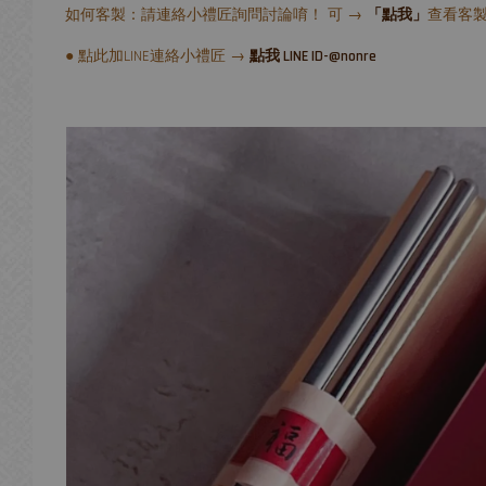
如何客製：請連絡小禮匠詢問討論唷！ 可 →
「點我」
查看客
● 點此加LINE連絡小禮匠 →
點我 LINE ID-@nonre