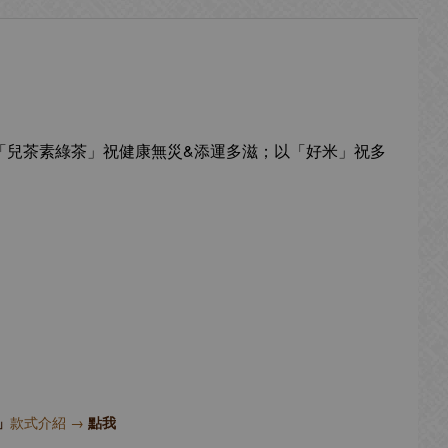
「兒茶素綠茶」祝健康無災&添運多滋；以「好米」祝多
」
款式介紹 →
點我