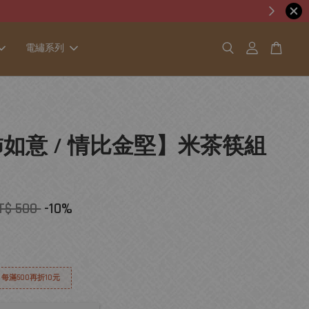
電繡系列
柿如意 / 情比金堅】米茶筷組
T$ 500
-10%
│ 每滿500再折10元