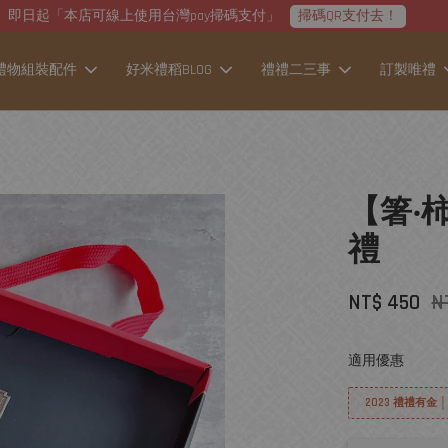
即日起「本店可線上使用台灣pay掃碼支付」
掃碼QR支付去！
禮物組裝配件
好米禮稻BLOG
禮禮二三事
訂製唯禮
【箸‧
禮
NT$ 450
N
適用優惠
2023 禮禮有金 