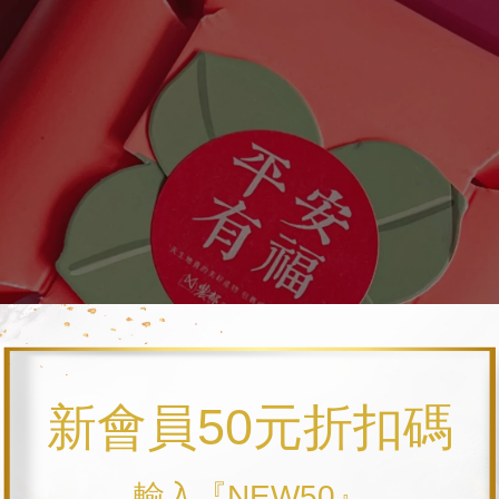
新會員50元折扣碼
輸入『NEW50』