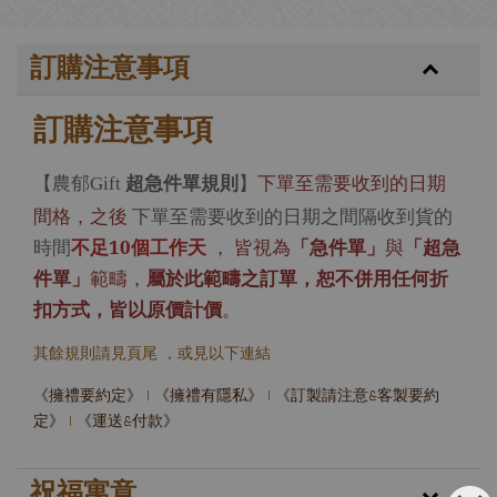
訂購注意事項
訂購注意事項
【農郁
超急件單規則
】
下單至需要收到的日期
Gift
間格，之後
下單至需要收到的日期之間隔收到貨的
時間
不足10個工作天
，
皆視為
「急件單」
與
「超急
件單」
範疇，
屬於此範疇之訂單，恕不併用任何折
扣方式，皆以原價計價
。
其餘規則請見頁尾 ，或見以下連結
《擁禮要約定》
|
《擁禮有隱私》
|
《訂製請注意&客製要約
定》
|
《運送&付款》
祝福寓意