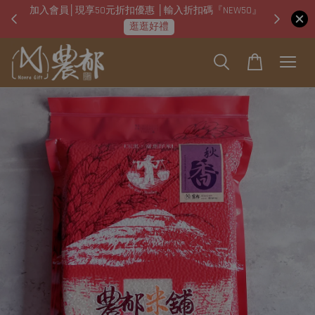
加入會員│現享50元折扣優惠 │輸入折扣碼『NEW50』
即日起
逛逛好禮