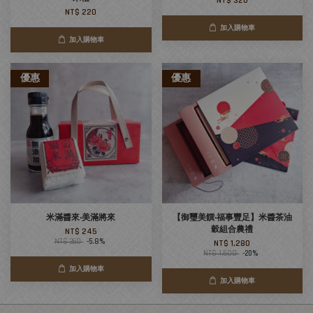
NT$ 320
NT$ 220
加入購物車
加入購物車
優惠
優惠
米滿醬來‧美滿將來
【御璽美饌‧福事豐足】米醬茶油
穀組合農禮
NT$ 245
NT$ 260
-5.8%
NT$ 1,280
NT$ 1,600
-20%
加入購物車
加入購物車